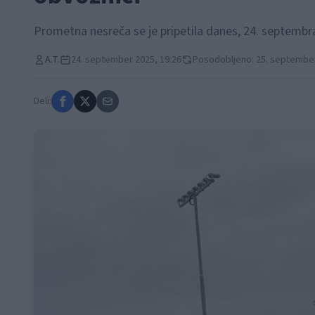
Prometna nesreča se je pripetila danes, 24. septembra
A.T.
24. september 2025, 19:26
Posodobljeno: 25. september
Deli: