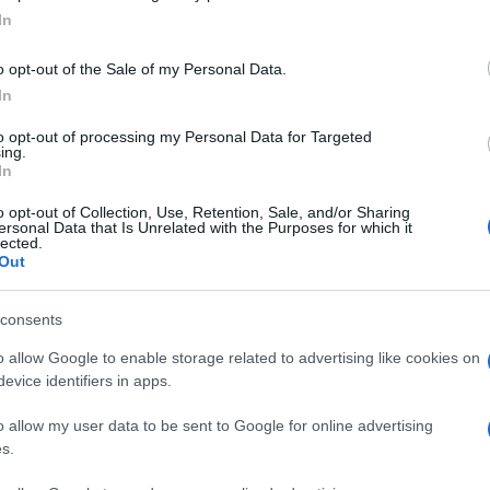
Simbolična fotografija
| F
In
vkar prišlo do pete prometne nesreče danes
.
o opt-out of the Sale of my Personal Data.
In
to opt-out of processing my Personal Data for Targeted
ški obvoznici
, natančneje v bližini kopališča Aqualatio.
ing.
In
trehi.
o opt-out of Collection, Use, Retention, Sale, and/or Sharing
ersonal Data that Is Unrelated with the Purposes for which it
lected.
Out
consents
Preizk
o allow Google to enable storage related to advertising like cookies on
evice identifiers in apps.
o prevozna. Previdno, da ne pride do naleta.
o allow my user data to be sent to Google for online advertising
s.