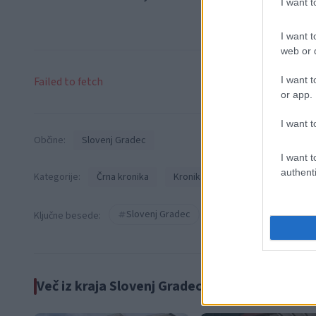
I want 
I want t
web or d
Failed to fetch
I want t
or app.
I want t
Občine:
Slovenj Gradec
I want t
authenti
Kategorije:
Črna kronika
Kronika
Slovenj Gradec
Črna kronika
Ključne besede:
Več iz kraja Slovenj Gradec