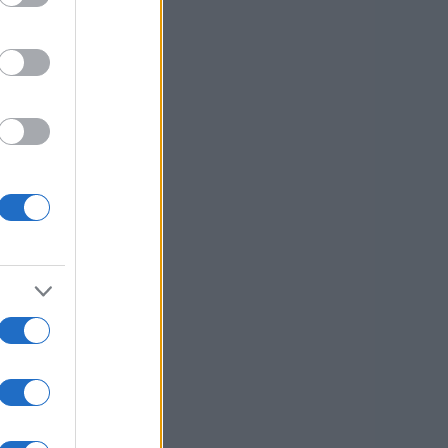
OTO:
KNMEDIA
usi zdaj