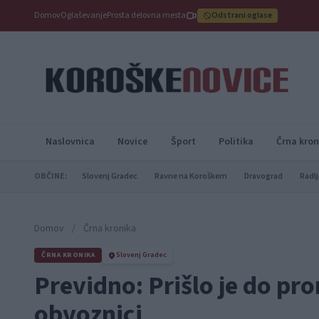
Domov
Oglaševanje
Prosta delovna mesta
Odstrani oglase
Naslovnica
Novice
Šport
Politika
Črna kron
OBČINE:
Slovenj Gradec
Ravne na Koroškem
Dravograd
Radlj
Domov
/
Črna kronika
ČRNA KRONIKA
Slovenj Gradec
Previdno: Prišlo je do pr
obvoznici