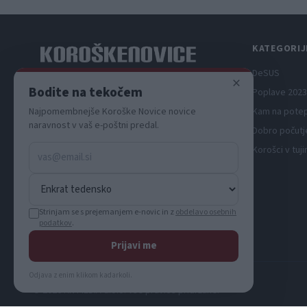
KATEGORIJ
DeSUS
×
Spletni medij koroških dogodkov.
Bodite na tekočem
Poplave 2023
Najpomembnejše Koroške Novice novice
Kam na pote
naravnost v vaš e-poštni predal.
Dobro počutj
Korošci v tuji
Strinjam se s prejemanjem e-novic in z
obdelavo osebnih
podatkov
.
Prijavi me
Odjava z enim klikom kadarkoli.
© 2026 KN MEDIA d.o.o. Vse pravice pridržane.