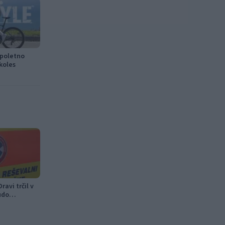
 poletno
koles
ravi trčil v
udo