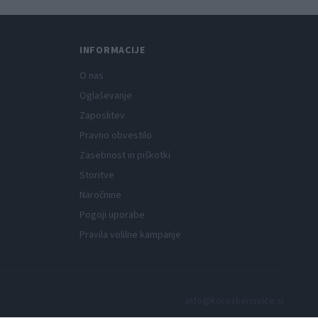
INFORMACIJE
O nas
Oglaševanje
Zaposlitev
Pravno obvestilo
Zasebnost in piškotki
Storitve
Naročnine
Pogoji uporabe
Pravila volilne kampanje
info@koroskenovice.si