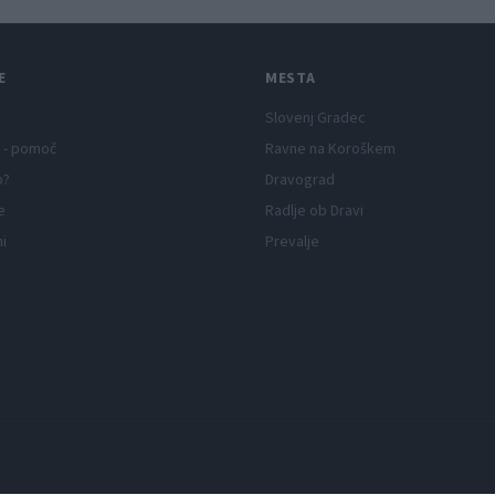
E
MESTA
Slovenj Gradec
 - pomoč
Ravne na Koroškem
p?
Dravograd
e
Radlje ob Dravi
ni
Prevalje