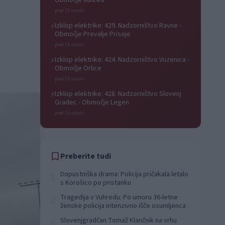
Območje Vuhred
pred 15 urami
Izklop elektrike: 429. Nadzorništvo Ravne -
⚡
Območje Prevalje Prisoje
pred 15 urami
Izklop elektrike: 424. Nadzorništvo Vuzenica -
⚡
Območje Orlice
pred 15 urami
Izklop elektrike: 428. Nadzorništvo Slovenj
⚡
Gradec - Območje Legen
pred 15 urami
Preberite tudi
Dopustniška drama: Policija pričakala letalo
1
s Korošico po pristanku
Tragedija v Vuhredu: Po umoru 36-letne
2
ženske policija intenzivno išče osumljenca
Slovenjgradčan Tomaž Klančnik na vrhu
3