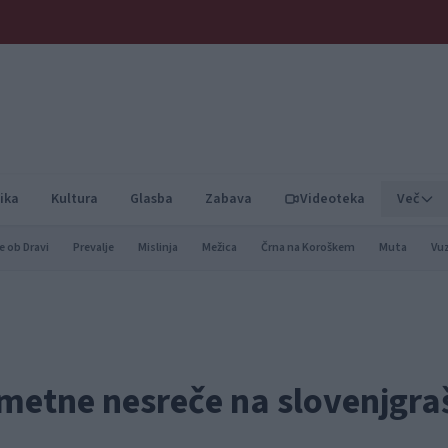
ika
Kultura
Glasba
Zabava
Videoteka
Več
e ob Dravi
Prevalje
Mislinja
Mežica
Črna na Koroškem
Muta
Vu
ometne nesreče na slovenjgra