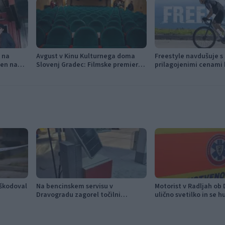
f na
Avgust v Kinu Kulturnega doma
Freestyle navdušuje s
jen na
Slovenj Gradec: Filmske premiere,
prilagojenimi cenami 
napete zgodbe in počitniški kino
oškodoval
Na bencinskem servisu v
Motorist v Radljah ob D
Dravogradu zagorel točilni
ulično svetilko in se h
avtomat, požar pogasili zaposleni
poškodoval