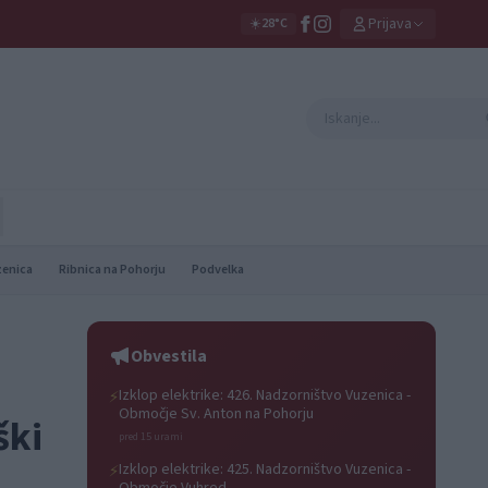
Prijava
☀️
28°C
zenica
Ribnica na Pohorju
Podvelka
Obvestila
Izklop elektrike: 426. Nadzorništvo Vuzenica -
⚡
Območje Sv. Anton na Pohorju
ški
pred 15 urami
Izklop elektrike: 425. Nadzorništvo Vuzenica -
⚡