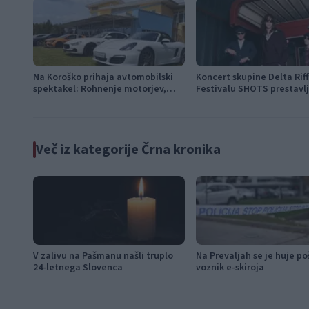
Na Koroško prihaja avtomobilski
Koncert skupine Delta Rif
spektakel: Rohnenje motorjev,
Festivalu SHOTS prestavl
dvoboji na progah in atraktivni Car
jutri
Meet
Več iz kategorije Črna kronika
V zalivu na Pašmanu našli truplo
Na Prevaljah se je huje p
24-letnega Slovenca
voznik e-skiroja