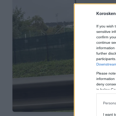
Koroskeno
If you wish 
sensitive in
confirm you
continue se
information 
further disc
participants
Downstream 
Please note
information 
deny consent
in below Go
Persona
I want t