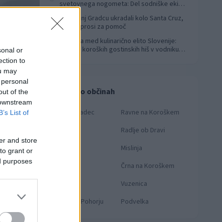
svetovnega nogometa: Del sodniške ekipe
za finale svetovnega prvenstva
V Slovenj Gradcu ukradali kolo Santa Cruz,
4
lastnik prosi za pomoč
Koroška med kulinarično elito Slovenije:
5
Sedem koroških gostinskih hiš v vodniku
sonal or
Falstaff 2026
ection to
ou may
 personal
Novice po občinah
out of the
 downstream
Slovenj Gradec
Ravne na Koroškem
B’s List of
Dravograd
Radlje ob Dravi
er and store
Prevalje
Mislinja
to grant or
ed purposes
Mežica
Črna na Koroškem
Muta
Vuzenica
Ribnica na Pohorju
Podvelka