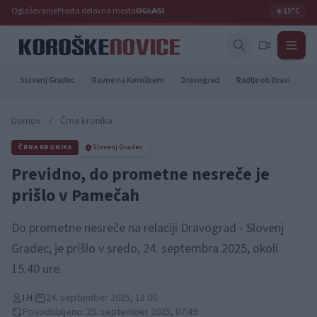
Oglaševanje
Prosta delovna mesta
OGLASI
☀️
15°C
Slovenj Gradec
Ravne na Koroškem
Dravograd
Radlje ob Dravi
Pr
Domov
/
Črna kronika
ČRNA KRONIKA
Slovenj Gradec
Previdno, do prometne nesreče je
prišlo v Pamečah
Do prometne nesreče na relaciji Dravograd - Slovenj
Gradec, je prišlo v sredo, 24. septembra 2025, okoli
15.40 ure.
I.H.
24. september 2025, 18:00
Posodobljeno: 25. september 2025, 07:49