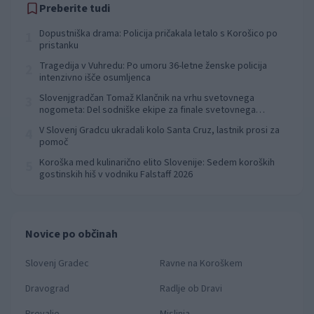
Preberite tudi
Dopustniška drama: Policija pričakala letalo s Korošico po
1
pristanku
Tragedija v Vuhredu: Po umoru 36-letne ženske policija
2
intenzivno išče osumljenca
Slovenjgradčan Tomaž Klančnik na vrhu svetovnega
3
nogometa: Del sodniške ekipe za finale svetovnega
prvenstva
V Slovenj Gradcu ukradali kolo Santa Cruz, lastnik prosi za
4
pomoč
Koroška med kulinarično elito Slovenije: Sedem koroških
5
gostinskih hiš v vodniku Falstaff 2026
Novice po občinah
Slovenj Gradec
Ravne na Koroškem
Dravograd
Radlje ob Dravi
Prevalje
Mislinja