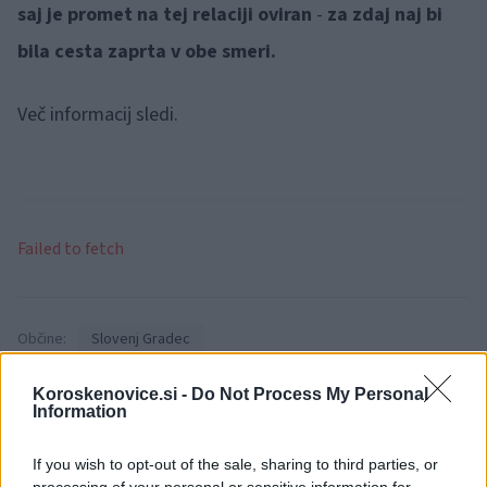
saj je promet na tej relaciji oviran
-
za zdaj naj bi
bila cesta zaprta v obe smeri.
Več informacij sledi.
Failed to fetch
Občine:
Slovenj Gradec
Kategorije:
Črna kronika
Kronika
Koroskenovice.si -
Do Not Process My Personal
Information
avto
bukovska vas
cesta
Ključne besede:
If you wish to opt-out of the sale, sharing to third parties, or