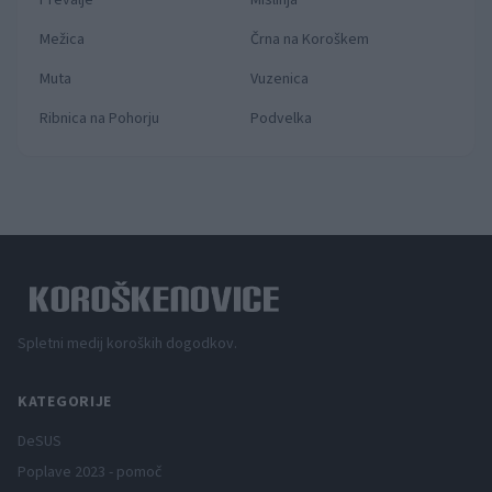
Mežica
Črna na Koroškem
Muta
Vuzenica
Ribnica na Pohorju
Podvelka
Spletni medij koroških dogodkov.
KATEGORIJE
DeSUS
Poplave 2023 - pomoč