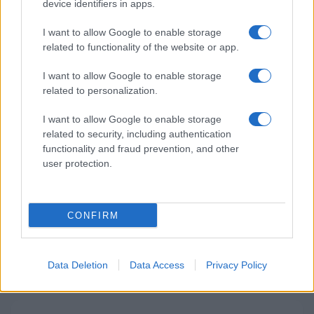
device identifiers in apps.
avtomat, požar pogasili
zaposleni
I want to allow Google to enable storage
Obvestila
related to functionality of the website or app.
Izklop elektrike: 426. Nadzorništvo Vuzenica - Območje Sv.
⚡
I want to allow Google to enable storage
Anton na Pohorju
related to personalization.
pred 3 urami
Izklop elektrike: 425. Nadzorništvo Vuzenica - Območje
⚡
I want to allow Google to enable storage
Vuhred
related to security, including authentication
pred 3 urami
functionality and fraud prevention, and other
Izklop elektrike: 424. Nadzorništvo Vuzenica - Območje Orlice
user protection.
⚡
pred 3 urami
Izklop elektrike: 429. Nadzorništvo Ravne - Območje Prevalje
⚡
Prisoje
CONFIRM
pred 3 urami
Izklop elektrike: 421. Nadzorništvo Ravne - Območje Podkraj
⚡
pred 3 urami
Data Deletion
Data Access
Privacy Policy