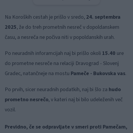
Na Koroških cestah je prišlo v sredo,
24. septembra
2025
, že do treh prometnih nesreč v dopoldanskem
času, a nesreča ne počiva niti v popoldanskih urah.
Po neuradnih inforamcijah naj bi prišlo okoli
15.40
ure
do prometne nesreče na relaciji Dravograd - Slovenj
Gradec, natančneje na mostu
Pameče - Bukovska vas
.
Po prvih, sicer neuradnih podatkih, naj bi šlo za
hudo
prometno nesrečo
, v kateri naj bi bilo udeleženih več
vozil.
Previdno, če se odpravljate v smeri proti Pamečam,