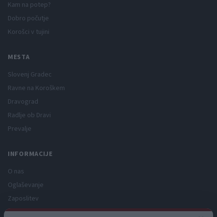
Kam na potep?
Dobro počutje
Korošci v tujini
MESTA
Slovenj Gradec
Ravne na Koroškem
Dravograd
Radlje ob Dravi
Prevalje
INFORMACIJE
O nas
Oglaševanje
Zaposlitev
Pravno obvestilo