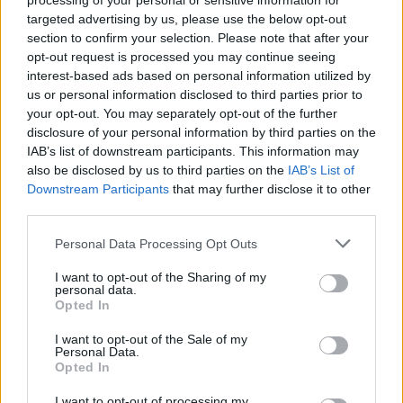
processing of your personal or sensitive information for
nesreča
Pameče
policija
targeted advertising by us, please use the below opt-out
section to confirm your selection. Please note that after your
prometna nesreča
vožnja
opt-out request is processed you may continue seeing
interest-based ads based on personal information utilized by
us or personal information disclosed to third parties prior to
your opt-out. You may separately opt-out of the further
Več iz kraja Slovenj Gradec
disclosure of your personal information by third parties on the
IAB’s list of downstream participants. This information may
also be disclosed by us to third parties on the
IAB’s List of
Downstream Participants
that may further disclose it to other
third parties.
Please note that this website/app uses one or more Google
Personal Data Processing Opt Outs
services and may gather and store information including but
Nesreča v Hudi Luknji: cesta
Pet koroških gostiln in
not limited to your visit or usage behaviour. You may click to
I want to opt-out of the Sharing of my
med Velenjem in Slovenj
restavracij v vodniku
personal data.
grant or deny consent to Google and its third-party tags to
Gradcem znova prevozna,
Gault&Millau Slovenija 2026,
Opted In
promet izmenično enosmeren
GT19 najboljši med Korošci
use your data for below specified purposes in below Google
consent section.
I want to opt-out of the Sale of my
Personal Data.
Opted In
I want to opt-out of processing my