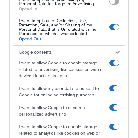
Članska ekipa NK Slovenj
Festival Zebra razglasil
Personal Data for Targeted Advertising.
Gradec do zmage proti NK
nagrajence: Tri enakovredne
Opted In
Šoštanj
nagrade žirije in nagrada
občinstva
I want to opt-out of Collection, Use,
Retention, Sale, and/or Sharing of my
Personal Data that Is Unrelated with the
Purposes for which it was collected.
Več iz kategorije Črna kronika
Opted Out
Google consents
I want to allow Google to enable storage
related to advertising like cookies on web or
device identifiers in apps.
V Tolstem vrhu gorela zunanja
V zalivu na Pašmanu našli
enota klimatske naprave,
truplo 24-letnega Slovenca
I want to allow my user data to be sent to
lastnik je požar omejil sam
Google for online advertising purposes.
I want to allow Google to send me
personalized advertising.
I want to allow Google to enable storage
Na Prevaljah se je huje
Na bencinskem servisu v
related to analytics like cookies on web or
poškodoval voznik e-skiroja
Dravogradu zagorel točilni