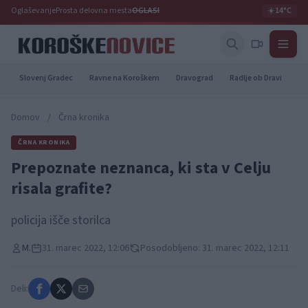
Oglaševanje
Prosta delovna mesta
OGLASI
☀️
14°C
Slovenj Gradec
Ravne na Koroškem
Dravograd
Radlje ob Dravi
Pr
Domov
/
Črna kronika
ČRNA KRONIKA
Prepoznate neznanca, ki sta v Celju
risala grafite?
policija išče storilca
M.
31. marec 2022, 12:06
Posodobljeno: 31. marec 2022, 12:11
Deli: