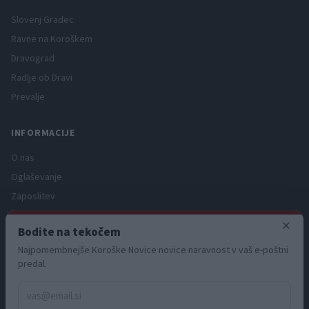
Slovenj Gradec
Ravne na Koroškem
Dravograd
Radlje ob Dravi
Prevalje
INFORMACIJE
O nas
Oglaševanje
Zaposlitev
Pravno obvestilo
×
Bodite na tekočem
Zasebnost in piškotki
Najpomembnejše Koroške Novice novice naravnost v vaš e-poštni
Storitve
predal.
Naročnine
Pogoji uporabe