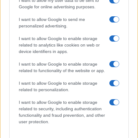
I want to allow my user data to be sent to
Google for online advertising purposes.
Izklop elektrike: 425. Nadzorništvo Vuzenica - Območje
⚡
Vuhred
I want to allow Google to send me
pred 1 uro
personalized advertising.
Izklop elektrike: 429. Nadzorništvo Ravne - Območje Prevalje
⚡
Prisoje
I want to allow Google to enable storage
pred 1 uro
related to analytics like cookies on web or
Izklop elektrike: 424. Nadzorništvo Vuzenica - Območje Orlice
⚡
device identifiers in apps.
pred 1 uro
I want to allow Google to enable storage
Izklop elektrike: 428. Nadzorništvo Slovenj Gradec - Območje
⚡
Legen
related to functionality of the website or app.
pred 1 uro
I want to allow Google to enable storage
related to personalization.
I want to allow Google to enable storage
Preberite tudi
related to security, including authentication
Dopustniška drama: Policija pričakala letalo s Korošico po
1
functionality and fraud prevention, and other
pristanku
user protection.
Tragedija v Vuhredu: Po umoru 36-letne ženske policija
2
intenzivno išče osumljenca