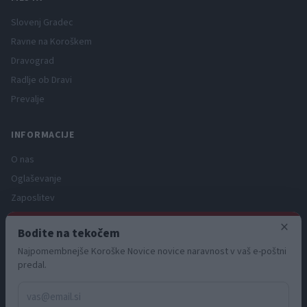
Slovenj Gradec
Ravne na Koroškem
Dravograd
Radlje ob Dravi
Prevalje
INFORMACIJE
O nas
Oglaševanje
Zaposlitev
Pravno obvestilo
×
Bodite na tekočem
Zasebnost in piškotki
Najpomembnejše Koroške Novice novice naravnost v vaš e-poštni
Storitve
predal.
Naročnine
Pogoji uporabe