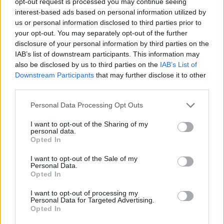
opt-out request is processed you may continue seeing
Več iz kraja Dravograd
interest-based ads based on personal information utilized by
us or personal information disclosed to third parties prior to
your opt-out. You may separately opt-out of the further
disclosure of your personal information by third parties on the
IAB’s list of downstream participants. This information may
also be disclosed by us to third parties on the
IAB’s List of
Downstream Participants
that may further disclose it to other
third parties.
Cesta med Ravnami na
Koroška slavi državne prvake v
Koroškem in Dravogradom je
košarki 3x3: V Dravogradu
Please note that this website/app uses one or more Google
Personal Data Processing Opt Outs
predčasno odprta za promet
pripravljajo sprejem
services and may gather and store information including but
košarkarjev
not limited to your visit or usage behaviour. You may click to
I want to opt-out of the Sharing of my
personal data.
grant or deny consent to Google and its third-party tags to
Opted In
use your data for below specified purposes in below Google
consent section.
I want to opt-out of the Sale of my
Personal Data.
Freestyle navdušuje s poletno
Do novembra zaradi sanacije
Opted In
prilagojenimi cenami koles
delna zapora občinske ceste v
Dravogradu
I want to opt-out of processing my
Personal Data for Targeted Advertising.
Opted In
Več iz kategorije Črna kronika