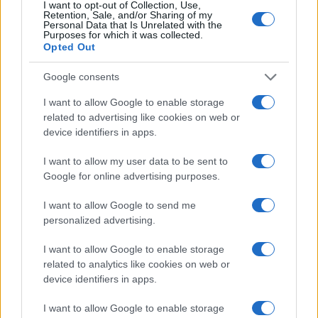
I want to opt-out of Collection, Use,
Retention, Sale, and/or Sharing of my
Personal Data that Is Unrelated with the
Purposes for which it was collected.
Opted Out
Google consents
I want to allow Google to enable storage
V zalivu na Pašmanu našli
Na Prevaljah se je huje
truplo 24-letnega Slovenca
poškodoval voznik e-skiroja
related to advertising like cookies on web or
device identifiers in apps.
I want to allow my user data to be sent to
Google for online advertising purposes.
I want to allow Google to send me
Na bencinskem servisu v
Motorist v Radljah ob Dravi trčil
personalized advertising.
Dravogradu zagorel točilni
v ulično svetilko in se hudo
avtomat, požar pogasili
poškodoval
I want to allow Google to enable storage
zaposleni
related to analytics like cookies on web or
Obvestila
device identifiers in apps.
Izklop elektrike: 426. Nadzorništvo Vuzenica - Območje Sv.
⚡
I want to allow Google to enable storage
Anton na Pohorju