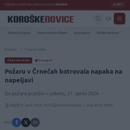
Oglaševanje
Prosta delovna mesta
OGLASI
☀️
28°C
Slovenj Gradec
Ravne na Koroškem
Dravograd
Radlje ob Dravi
Pr
Domov
/
Črna kronika
ČRNA KRONIKA
Dravograd
Požaru v Črnečah botrovala napaka na
napeljavi
Do požara je prišlo v soboto, 27. aprila 2024.
I.H.
29. april 2024, 16:52
Posodobljeno: 1. maj 2024, 09:05
Deli: