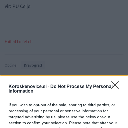
Vir: PU Celje
Failed to fetch
Občine:
Dravograd
Kategorije:
Črna kronika
Kronika
Koroskenovice.si -
Do Not Process My Personal
Information
gasilci
policija
Ključne besede:
If you wish to opt-out of the sale, sharing to third parties, or
pomožni objekt
požar
processing of your personal or sensitive information for
targeted advertising by us, please use the below opt-out
section to confirm your selection. Please note that after your