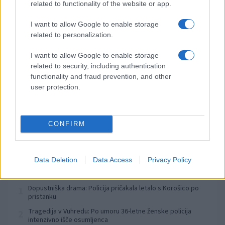
related to functionality of the website or app.
pred 12 urami
Izklop elektrike: 425. Nadzorništvo Vuzenica - Območje
⚡
I want to allow Google to enable storage
Vuhred
related to personalization.
pred 12 urami
I want to allow Google to enable storage
Izklop elektrike: 424. Nadzorništvo Vuzenica - Območje Orlice
⚡
related to security, including authentication
pred 12 urami
functionality and fraud prevention, and other
Izklop elektrike: 429. Nadzorništvo Ravne - Območje Prevalje
⚡
user protection.
Prisoje
pred 12 urami
Izklop elektrike: 423. Nadzorništvo Vuzenica - Območje Mute
⚡
CONFIRM
pred 12 urami
Data Deletion
Data Access
Privacy Policy
Preberite tudi
Dopustniška drama: Policija pričakala letalo s Korošico po
1
pristanku
Tragedija v Vuhredu: Po umoru 36-letne ženske policija
2
intenzivno išče osumljenca