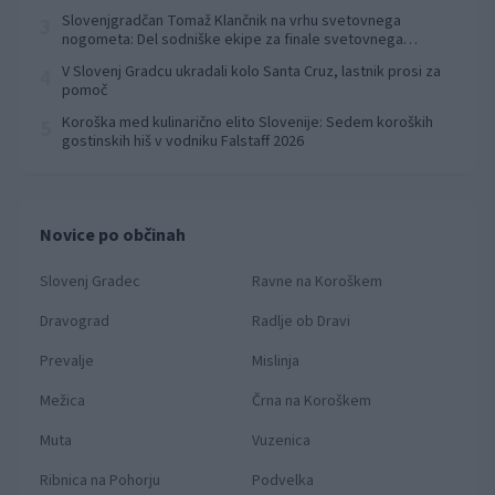
Slovenjgradčan Tomaž Klančnik na vrhu svetovnega
3
nogometa: Del sodniške ekipe za finale svetovnega
prvenstva
V Slovenj Gradcu ukradali kolo Santa Cruz, lastnik prosi za
4
pomoč
Koroška med kulinarično elito Slovenije: Sedem koroških
5
gostinskih hiš v vodniku Falstaff 2026
Novice po občinah
Slovenj Gradec
Ravne na Koroškem
Dravograd
Radlje ob Dravi
Prevalje
Mislinja
Mežica
Črna na Koroškem
Muta
Vuzenica
Ribnica na Pohorju
Podvelka