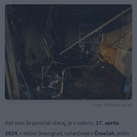
Foto: PGD Dravograd
Kot smo že poročali včeraj, je v soboto,
27. aprila
2024
, v občini Dravograd, natančneje v
Črnečah
, prišlo