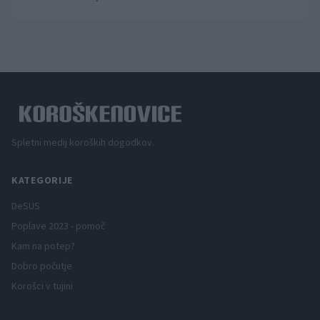
Spletni medij koroških dogodkov.
KATEGORIJE
DeSUS
Poplave 2023 - pomoč
Kam na potep?
Dobro počutje
Korošci v tujini