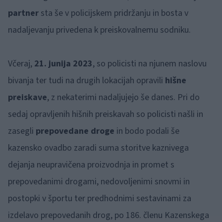
partner
sta še v policijskem pridržanju in bosta v
nadaljevanju privedena k preiskovalnemu sodniku.
Včeraj,
21. junija 2023
, so policisti na njunem naslovu
bivanja ter tudi na drugih lokacijah opravili
hišne
preiskave
, z nekaterimi nadaljujejo še danes. Pri do
sedaj opravljenih hišnih preiskavah so policisti našli in
zasegli
prepovedane droge
in bodo podali še
kazensko ovadbo zaradi suma storitve kaznivega
dejanja neupravičena proizvodnja in promet s
prepovedanimi drogami, nedovoljenimi snovmi in
postopki v športu ter predhodnimi sestavinami za
izdelavo prepovedanih drog, po 186. členu Kazenskega