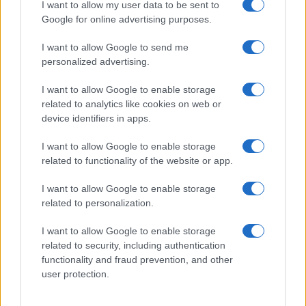
I want to allow my user data to be sent to
Več iz kategorije Črna kronika
Google for online advertising purposes.
I want to allow Google to send me
personalized advertising.
I want to allow Google to enable storage
related to analytics like cookies on web or
V zalivu na Pašmanu našli
Na Prevaljah se je huje
device identifiers in apps.
truplo 24-letnega Slovenca
poškodoval voznik e-skiroja
I want to allow Google to enable storage
related to functionality of the website or app.
I want to allow Google to enable storage
related to personalization.
Na bencinskem servisu v
Motorist v Radljah ob Dravi trčil
I want to allow Google to enable storage
Dravogradu zagorel točilni
v ulično svetilko in se hudo
related to security, including authentication
avtomat, požar pogasili
poškodoval
functionality and fraud prevention, and other
zaposleni
user protection.
Obvestila