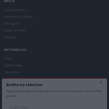
MESTA
Slovenj Gradec
Ravne na Koroškem
Dravograd
Radlje ob Dravi
Prevalje
INFORMACIJE
O nas
Oglaševanje
Zaposlitev
Pravno obvestilo
×
Bodite na tekočem
Zasebnost in piškotki
Najpomembnejše Koroške Novice novice naravnost v vaš e-poštni
Storitve
predal.
Naročnine
Pogoji uporabe