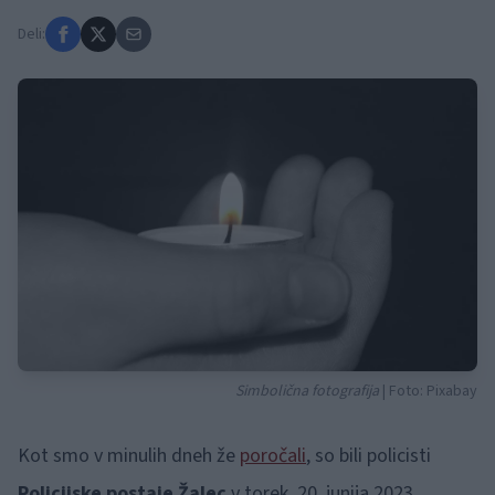
Deli:
Simbolična fotografija
| Foto: Pixabay
Kot smo v minulih dneh že
poročali
, so bili policisti
Policijske postaje Žalec
v torek, 20. junija 2023