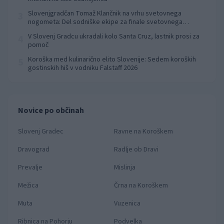
Slovenjgradčan Tomaž Klančnik na vrhu svetovnega
3
nogometa: Del sodniške ekipe za finale svetovnega
prvenstva
V Slovenj Gradcu ukradali kolo Santa Cruz, lastnik prosi za
4
pomoč
Koroška med kulinarično elito Slovenije: Sedem koroških
5
gostinskih hiš v vodniku Falstaff 2026
Novice po občinah
Slovenj Gradec
Ravne na Koroškem
Dravograd
Radlje ob Dravi
Prevalje
Mislinja
Mežica
Črna na Koroškem
Muta
Vuzenica
Ribnica na Pohorju
Podvelka