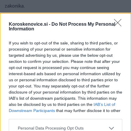
zakonika.
Koroskenovice.si -
Do Not Process My Personal
Prav tako bosta ovadena tudi zaradi suma storitve
Information
kaznivega dejanja
zanemarjanje mladoletne osebe
in
If you wish to opt-out of the sale, sharing to third parties, or
surovo ravnanje, po 192. členu Kazenskega zakonika.
processing of your personal or sensitive information for
targeted advertising by us, please use the below opt-out
section to confirm your selection. Please note that after your
V preteklosti so obe osebi že obravnavali.
opt-out request is processed you may continue seeing
interest-based ads based on personal information utilized by
us or personal information disclosed to third parties prior to
Eno osebo so policisti obravnavali zaradi več
kaznivih
your opt-out. You may separately opt-out of the further
disclosure of your personal information by third parties on the
dejanj
s področja
premoženjske kriminalitete
ter
IAB’s list of downstream participants. This information may
tudi
kaznivih dejanj z elementi nasilja.
also be disclosed by us to third parties on the
IAB’s List of
Downstream Participants
that may further disclose it to other
third parties.
Drugo osebo so obravnavali zaradi suma storitve
Please note that this website/app uses one or more Google
Personal Data Processing Opt Outs