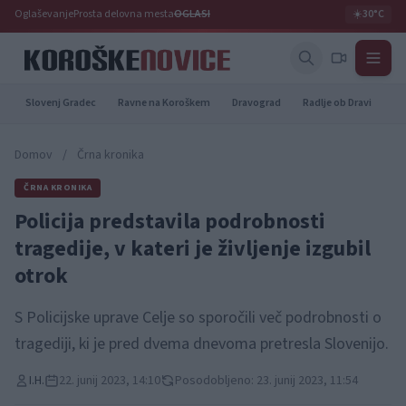
Oglaševanje
Prosta delovna mesta
OGLASI
☀️
30°C
Slovenj Gradec
Ravne na Koroškem
Dravograd
Radlje ob Dravi
Pr
Domov
/
Črna kronika
ČRNA KRONIKA
Policija predstavila podrobnosti
tragedije, v kateri je življenje izgubil
otrok
S Policijske uprave Celje so sporočili več podrobnosti o
tragediji, ki je pred dvema dnevoma pretresla Slovenijo.
I.H.
22. junij 2023, 14:10
Posodobljeno: 23. junij 2023, 11:54