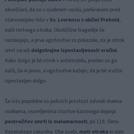
obveščeni, da so v osebnem vozilu, parkiranem pred
stanovanjsko hišo v
Sv. Lovrencu v občini Prebold
,
našli mrtvega otroka. Okoliščine tragedije še
raziskujejo, a prve ugotovitve so pokazale, da je otrok
umrl zaradi
dolgotrajne izpostavljenosti vročini
.
Kako dolgo je bil otrok v avtomobilu, preden so ga
našli, še ni jasno, a ugotovitve kažejo, da je bil vročini
izpostavljen dolgo.
Še isto popoldne so policisti prostost odvzeli dvema
osebama, osumljenima storitve kaznivega dejanja
povzročitev smrti iz malomarnosti
, po 118. členu
Kazenskega zakonika. Obe osebi,
mati otroka
in njen