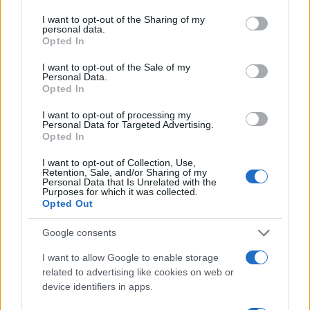
services and may gather and store information including but
premoženjskega kaznivega dejanja
.
not limited to your visit or usage behaviour. You may click to
I want to opt-out of the Sharing of my
personal data.
grant or deny consent to Google and its third-party tags to
Opted In
Vir: PU Celje
use your data for below specified purposes in below Google
consent section.
I want to opt-out of the Sale of my
Personal Data.
Opted In
I want to opt-out of processing my
Personal Data for Targeted Advertising.
Failed to fetch
Opted In
I want to opt-out of Collection, Use,
Retention, Sale, and/or Sharing of my
Personal Data that Is Unrelated with the
Kategorije:
Črna kronika
Purposes for which it was collected.
Opted Out
otrok
policija
smrt
Ključne besede:
Google consents
tragedija
vročina
I want to allow Google to enable storage
related to advertising like cookies on web or
device identifiers in apps.