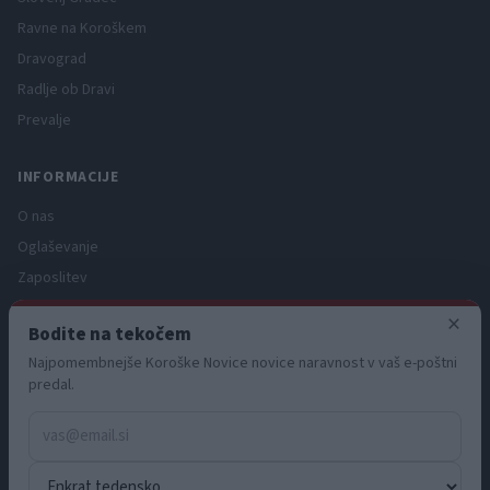
Ravne na Koroškem
Dravograd
Radlje ob Dravi
Prevalje
INFORMACIJE
O nas
Oglaševanje
Zaposlitev
Pravno obvestilo
×
Bodite na tekočem
Zasebnost in piškotki
Najpomembnejše Koroške Novice novice naravnost v vaš e-poštni
Storitve
predal.
Naročnine
Pogoji uporabe
Pravila volilne kampanje