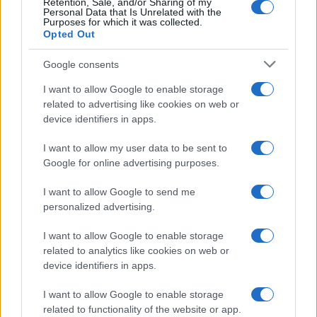
Retention, Sale, and/or Sharing of my
Personal Data that Is Unrelated with the
Purposes for which it was collected.
Opted Out
Google consents
V zalivu na Pašmanu našli
Na Prevaljah se je huje
I want to allow Google to enable storage
truplo 24-letnega Slovenca
poškodoval voznik e-skiroja
related to advertising like cookies on web or
device identifiers in apps.
I want to allow my user data to be sent to
Google for online advertising purposes.
Na bencinskem servisu v
Motorist v Radljah ob Dravi trčil
I want to allow Google to send me
Dravogradu zagorel točilni
v ulično svetilko in se hudo
personalized advertising.
avtomat, požar pogasili
poškodoval
zaposleni
I want to allow Google to enable storage
Obvestila
related to analytics like cookies on web or
device identifiers in apps.
Izklop elektrike: 426. Nadzorništvo Vuzenica - Območje Sv.
⚡
Anton na Pohorju
I want to allow Google to enable storage
pred 21 urami
related to functionality of the website or app.