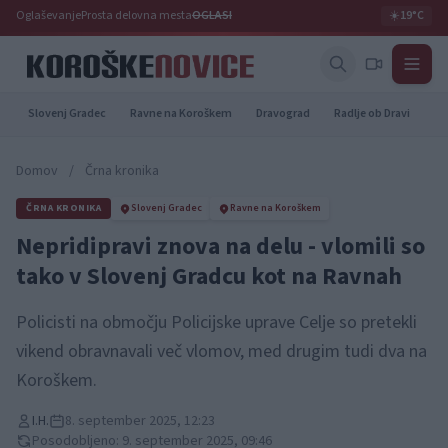
Oglaševanje
Prosta delovna mesta
OGLASI
☀️
19°C
Slovenj Gradec
Ravne na Koroškem
Dravograd
Radlje ob Dravi
Pr
Domov
/
Črna kronika
ČRNA KRONIKA
Slovenj Gradec
Ravne na Koroškem
Nepridipravi znova na delu - vlomili so
tako v Slovenj Gradcu kot na Ravnah
Policisti na območju Policijske uprave Celje so pretekli
vikend obravnavali več vlomov, med drugim tudi dva na
Koroškem.
I.H.
8. september 2025, 12:23
Posodobljeno: 9. september 2025, 09:46