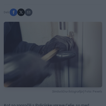
Deli:
Simbolična fotografija
| Foto: Pexels
Kot so sporočili s Policijske uprave Celje, so med