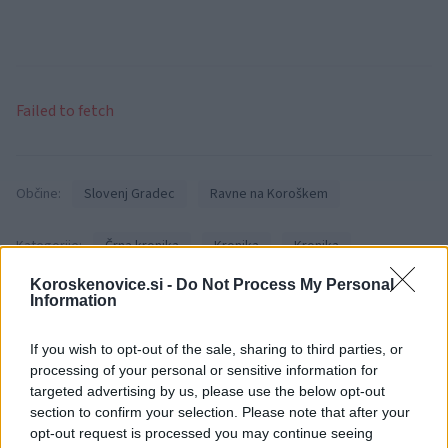
Failed to fetch
Občine:
Slovenj Gradec
Ravne na Koroškem
Kategorije:
Črna kronika
Kronika
Kronika
Koroskenovice.si -
Do Not Process My Personal
električno orodje
klet
Ključne besede:
Information
nepridiprav
policija
tatvina
vlom
If you wish to opt-out of the sale, sharing to third parties, or
processing of your personal or sensitive information for
targeted advertising by us, please use the below opt-out
section to confirm your selection. Please note that after your
opt-out request is processed you may continue seeing
Več iz kraja Slovenj Gradec