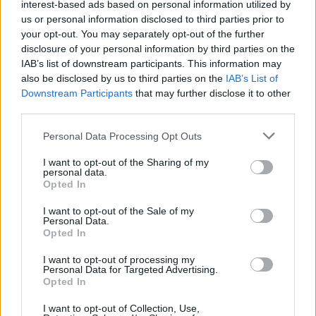
interest-based ads based on personal information utilized by
us or personal information disclosed to third parties prior to
your opt-out. You may separately opt-out of the further
disclosure of your personal information by third parties on the
IAB’s list of downstream participants. This information may
also be disclosed by us to third parties on the
IAB’s List of
Downstream Participants
that may further disclose it to other
Jutri v Slovenj Gradcu
Na Koroško prihaja
third parties.
brezplačna opera pod
avtomobilski spektakel:
zvezdami: na Trgu svobode bo
Rohnenje motorjev, dvoboji na
Please note that this website/app uses one or more Google
Personal Data Processing Opt Outs
zazvenel Ljubezenski napoj
progah in atraktivni Car Meet
services and may gather and store information including but
not limited to your visit or usage behaviour. You may click to
I want to opt-out of the Sharing of my
personal data.
grant or deny consent to Google and its third-party tags to
Opted In
use your data for below specified purposes in below Google
consent section.
I want to opt-out of the Sale of my
Koncert skupine Delta Riff na
Avgust v Kinu Kulturnega doma
Personal Data.
Festivalu SHOTS prestavljen na
Slovenj Gradec: Filmske
Opted In
jutri
premiere, napete zgodbe in
počitniški kino
I want to opt-out of processing my
Personal Data for Targeted Advertising.
Opted In
Več iz kategorije Črna kronika
I want to opt-out of Collection, Use,