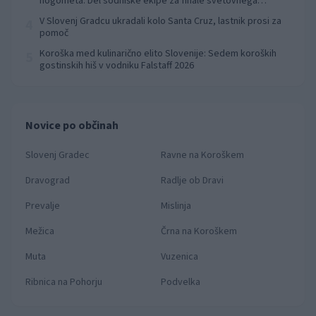
nogometa: Del sodniške ekipe za finale svetovnega
prvenstva
V Slovenj Gradcu ukradali kolo Santa Cruz, lastnik prosi za
4
pomoč
Koroška med kulinarično elito Slovenije: Sedem koroških
5
gostinskih hiš v vodniku Falstaff 2026
Novice po občinah
Slovenj Gradec
Ravne na Koroškem
Dravograd
Radlje ob Dravi
Prevalje
Mislinja
Mežica
Črna na Koroškem
Muta
Vuzenica
Ribnica na Pohorju
Podvelka