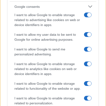
truplo 24-letnega Slovenca
poškodoval voznik e-skiroja
Google consents
I want to allow Google to enable storage
related to advertising like cookies on web or
device identifiers in apps.
Na bencinskem servisu v
Motorist v Radljah ob Dravi trčil
I want to allow my user data to be sent to
Dravogradu zagorel točilni
v ulično svetilko in se hudo
Google for online advertising purposes.
avtomat, požar pogasili
poškodoval
zaposleni
I want to allow Google to send me
Obvestila
personalized advertising.
Izklop elektrike: 426. Nadzorništvo Vuzenica - Območje Sv.
⚡
I want to allow Google to enable storage
Anton na Pohorju
related to analytics like cookies on web or
pred 8 urami
device identifiers in apps.
Izklop elektrike: 425. Nadzorništvo Vuzenica - Območje
⚡
Vuhred
I want to allow Google to enable storage
pred 8 urami
related to functionality of the website or app.
Izklop elektrike: 429. Nadzorništvo Ravne - Območje Prevalje
⚡
I want to allow Google to enable storage
Prisoje
related to personalization.
pred 8 urami