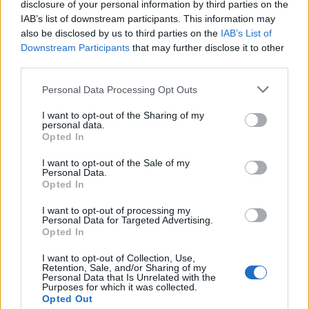
disclosure of your personal information by third parties on the
Freestyle navdušuje s poletno
Kovinska ograja po meri: kako
IAB’s list of downstream participants. This information may
prilagojenimi cenami koles
izbrati material, polnilo in
also be disclosed by us to third parties on the
IAB’s List of
izvedbo
Downstream Participants
that may further disclose it to other
third parties.
Please note that this website/app uses one or more Google
Personal Data Processing Opt Outs
services and may gather and store information including but
not limited to your visit or usage behaviour. You may click to
I want to opt-out of the Sharing of my
Z vlakom po Koroški: Manj
Na Prevaljah se je huje
personal data.
grant or deny consent to Google and its third-party tags to
gneče, več udobja
poškodoval voznik e-skiroja
Opted In
use your data for below specified purposes in below Google
consent section.
I want to opt-out of the Sale of my
Personal Data.
Opted In
Več iz kategorije Črna kronika
I want to opt-out of processing my
Personal Data for Targeted Advertising.
Opted In
I want to opt-out of Collection, Use,
Retention, Sale, and/or Sharing of my
Personal Data that Is Unrelated with the
Purposes for which it was collected.
Opted Out
V zalivu na Pašmanu našli
Na Prevaljah se je huje