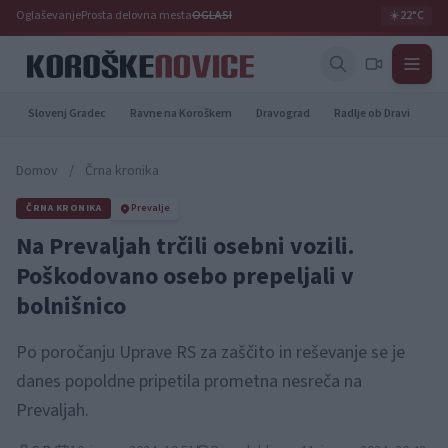
Oglaševanje
Prosta delovna mesta
OGLASI
☀️
22°C
Slovenj Gradec
Ravne na Koroškem
Dravograd
Radlje ob Dravi
Pr
Domov
/
Črna kronika
ČRNA KRONIKA
Prevalje
Na Prevaljah trčili osebni vozili.
Poškodovano osebo prepeljali v
bolnišnico
Po poročanju Uprave RS za zaščito in reševanje se je
danes popoldne pripetila prometna nesreča na
Prevaljah.