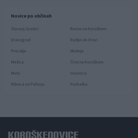
Novice po občinah
Slovenj Gradec
Ravne na Koroškem
Dravograd
Radlje ob Dravi
Prevalje
Mislinja
Mežica
Črna na Koroškem
Muta
Vuzenica
Ribnica na Pohorju
Podvelka