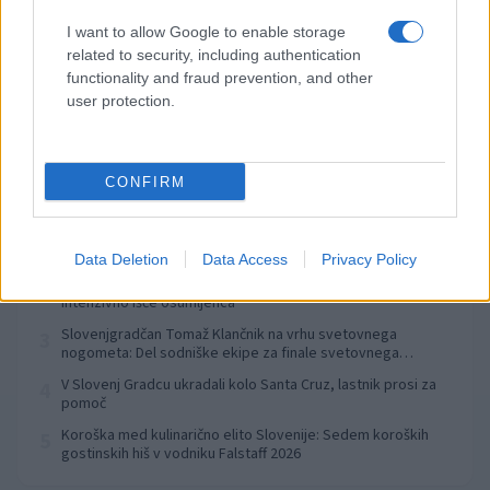
Izklop elektrike: 424. Nadzorništvo Vuzenica - Območje Orlice
⚡
I want to allow Google to enable storage
pred 8 urami
related to security, including authentication
Izklop elektrike: 421. Nadzorništvo Ravne - Območje Podkraj
functionality and fraud prevention, and other
⚡
user protection.
pred 8 urami
CONFIRM
Preberite tudi
Dopustniška drama: Policija pričakala letalo s Korošico po
1
pristanku
Data Deletion
Data Access
Privacy Policy
Tragedija v Vuhredu: Po umoru 36-letne ženske policija
2
intenzivno išče osumljenca
Slovenjgradčan Tomaž Klančnik na vrhu svetovnega
3
nogometa: Del sodniške ekipe za finale svetovnega
prvenstva
V Slovenj Gradcu ukradali kolo Santa Cruz, lastnik prosi za
4
pomoč
Koroška med kulinarično elito Slovenije: Sedem koroških
5
gostinskih hiš v vodniku Falstaff 2026