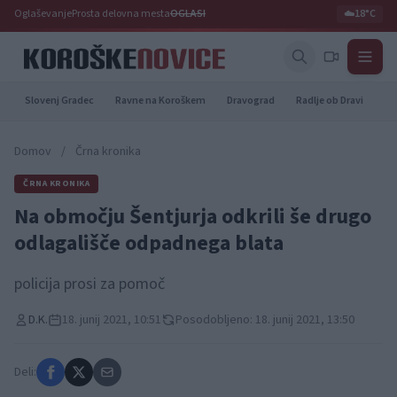
Oglaševanje
Prosta delovna mesta
OGLASI
☁️
18°C
Slovenj Gradec
Ravne na Koroškem
Dravograd
Radlje ob Dravi
Pr
Domov
/
Črna kronika
ČRNA KRONIKA
Na območju Šentjurja odkrili še drugo
odlagališče odpadnega blata
policija prosi za pomoč
D.K.
18. junij 2021, 10:51
Posodobljeno: 18. junij 2021, 13:50
Deli: