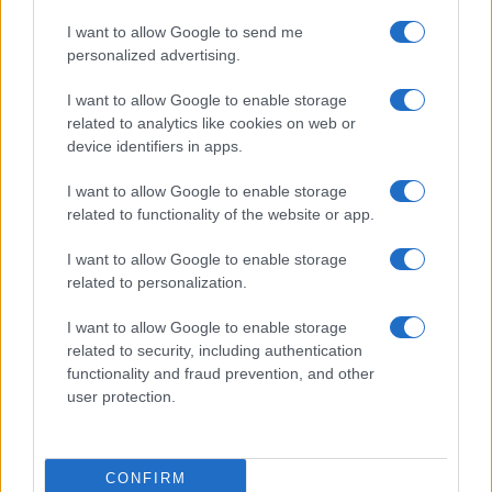
Izklop elektrike: 429. Nadzorništvo Ravne - Območje Prevalje
⚡
I want to allow Google to send me
Prisoje
personalized advertising.
pred 5 urami
Izklop elektrike: 424. Nadzorništvo Vuzenica - Območje Orlice
I want to allow Google to enable storage
⚡
related to analytics like cookies on web or
pred 5 urami
device identifiers in apps.
Izklop elektrike: 427. Nadzorništvo Slovenj Gradec - Območje
⚡
Golavabuka in Tomaška vas
I want to allow Google to enable storage
pred 5 urami
related to functionality of the website or app.
I want to allow Google to enable storage
related to personalization.
Preberite tudi
I want to allow Google to enable storage
Dopustniška drama: Policija pričakala letalo s Korošico po
1
pristanku
related to security, including authentication
functionality and fraud prevention, and other
Tragedija v Vuhredu: Po umoru 36-letne ženske policija
2
user protection.
intenzivno išče osumljenca
Slovenjgradčan Tomaž Klančnik na vrhu svetovnega
3
nogometa: Del sodniške ekipe za finale svetovnega
prvenstva
CONFIRM
V Slovenj Gradcu ukradali kolo Santa Cruz, lastnik prosi za
4