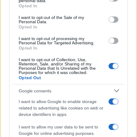
personal data.
grant or deny consent to Google and its third-party tags to
Opted In
use your data for below specified purposes in below Google
consent section.
I want to opt-out of the Sale of my
V zalivu na Pašmanu našli
Na Prevaljah se je huje
Personal Data.
truplo 24-letnega Slovenca
poškodoval voznik e-skiroja
Opted In
I want to opt-out of processing my
Personal Data for Targeted Advertising.
Opted In
I want to opt-out of Collection, Use,
Retention, Sale, and/or Sharing of my
Na bencinskem servisu v
Motorist v Radljah ob Dravi trčil
Personal Data that Is Unrelated with the
Dravogradu zagorel točilni
v ulično svetilko in se hudo
Purposes for which it was collected.
avtomat, požar pogasili
poškodoval
Opted Out
zaposleni
Google consents
Obvestila
I want to allow Google to enable storage
Izklop elektrike: 426. Nadzorništvo Vuzenica - Območje Sv.
⚡
Anton na Pohorju
related to advertising like cookies on web or
device identifiers in apps.
pred 5 urami
Izklop elektrike: 425. Nadzorništvo Vuzenica - Območje
⚡
I want to allow my user data to be sent to
Vuhred
Google for online advertising purposes.
pred 5 urami