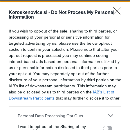
Koroskenovice.si -
Do Not Process My Personal
Information
Failed to fetch
If you wish to opt-out of the sale, sharing to third parties, or
processing of your personal or sensitive information for
targeted advertising by us, please use the below opt-out
Kategorije:
Črna kronika
section to confirm your selection. Please note that after your
opt-out request is processed you may continue seeing
interest-based ads based on personal information utilized by
odlagališče
odpadno blato
Ključne besede:
us or personal information disclosed to third parties prior to
policija
your opt-out. You may separately opt-out of the further
disclosure of your personal information by third parties on the
IAB’s list of downstream participants. This information may
also be disclosed by us to third parties on the
IAB’s List of
Downstream Participants
that may further disclose it to other
Več iz kategorije Črna kronika
third parties.
Please note that this website/app uses one or more Google
Personal Data Processing Opt Outs
services and may gather and store information including but
not limited to your visit or usage behaviour. You may click to
I want to opt-out of the Sharing of my