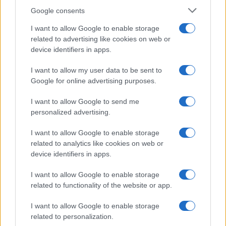
Google consents
I want to allow Google to enable storage
related to advertising like cookies on web or
device identifiers in apps.
Na bencinskem servisu v
Motorist v Radljah ob Dravi trčil
I want to allow my user data to be sent to
Dravogradu zagorel točilni
v ulično svetilko in se hudo
Google for online advertising purposes.
avtomat, požar pogasili
poškodoval
zaposleni
I want to allow Google to send me
Obvestila
personalized advertising.
Izklop elektrike: 426. Nadzorništvo Vuzenica - Območje Sv.
⚡
I want to allow Google to enable storage
Anton na Pohorju
related to analytics like cookies on web or
pred 1 uro
device identifiers in apps.
Izklop elektrike: 425. Nadzorništvo Vuzenica - Območje
⚡
Vuhred
I want to allow Google to enable storage
pred 1 uro
related to functionality of the website or app.
Izklop elektrike: 429. Nadzorništvo Ravne - Območje Prevalje
⚡
Prisoje
I want to allow Google to enable storage
pred 1 uro
related to personalization.