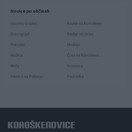
Novice po občinah
Slovenj Gradec
Ravne na Koroškem
Dravograd
Radlje ob Dravi
Prevalje
Mislinja
Mežica
Črna na Koroškem
Muta
Vuzenica
Ribnica na Pohorju
Podvelka