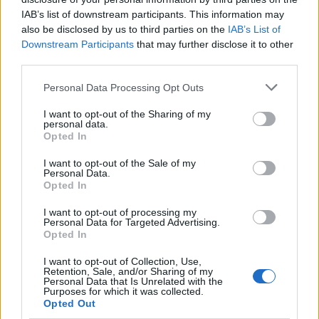
Freestyle navdušuje s poletno
Pol stoletja glasbe na tromeji:
prilagojenimi cenami koles
IAB’s list of downstream participants. This information may
Graška Gora obeležuje 50.
jubilejni festival narodno-
also be disclosed by us to third parties on the
IAB’s List of
zabavne glasbe
Downstream Participants
that may further disclose it to other
third parties.
Please note that this website/app uses one or more Google
Personal Data Processing Opt Outs
services and may gather and store information including but
not limited to your visit or usage behaviour. You may click to
I want to opt-out of the Sharing of my
(VIDEO) Skupina iTAK
Jutro, ki ga Koroška ne bo nikoli
personal data.
predstavlja poletno uspešnico
pozabila: Tri leta od uničujoče
grant or deny consent to Google and its third-party tags to
Opted In
»Srnica«
ujme
use your data for below specified purposes in below Google
consent section.
I want to opt-out of the Sale of my
Personal Data.
Opted In
Več iz kategorije Črna kronika
I want to opt-out of processing my
Personal Data for Targeted Advertising.
Opted In
I want to opt-out of Collection, Use,
Retention, Sale, and/or Sharing of my
Personal Data that Is Unrelated with the
Purposes for which it was collected.
V zalivu na Pašmanu našli
Na Prevaljah se je huje
Opted Out
truplo 24-letnega Slovenca
poškodoval voznik e-skiroja