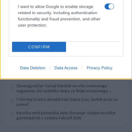
Izklop elektrike: 424. Nadzorništvo Vuzenica - Območje Orlice
⚡
I want to allow Google to enable storage
pred 1 uro
related to security, including authentication
Izklop elektrike: 421. Nadzorništvo Ravne - Območje Podkraj
⚡
functionality and fraud prevention, and other
pred 1 uro
user protection.
CONFIRM
Preberite tudi
Dopustniška drama: Policija pričakala letalo s Korošico po
1
pristanku
Data Deletion
Data Access
Privacy Policy
Tragedija v Vuhredu: Po umoru 36-letne ženske policija
2
intenzivno išče osumljenca
Slovenjgradčan Tomaž Klančnik na vrhu svetovnega
3
nogometa: Del sodniške ekipe za finale svetovnega
prvenstva
V Slovenj Gradcu ukradali kolo Santa Cruz, lastnik prosi za
4
pomoč
Koroška med kulinarično elito Slovenije: Sedem koroških
5
gostinskih hiš v vodniku Falstaff 2026