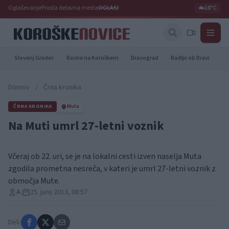
Oglaševanje
Prosta delovna mesta
OGLASI
☁️
18°C
Slovenj Gradec
Ravne na Koroškem
Dravograd
Radlje ob Dravi
Pr
Domov
/
Črna kronika
ČRNA KRONIKA
Muta
Na Muti umrl 27-letni voznik
Včeraj ob 22. uri, se je na lokalni cesti izven naselja Muta
zgodila prometna nesreča, v kateri je umrl 27-letni voznik z
območja Mute.
A.
25. junij 2013, 08:57
Deli: