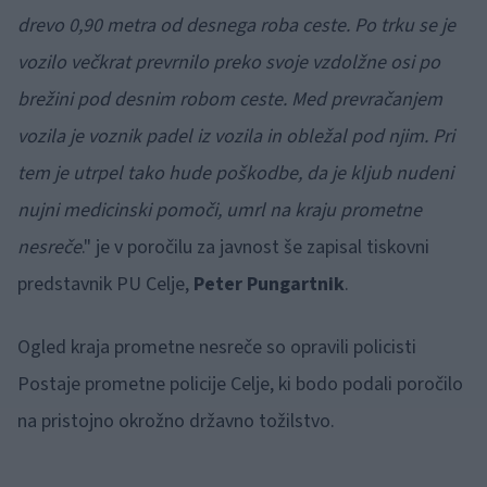
drevo 0,90 metra od
desnega roba ceste. Po trku se je
vozilo večkrat prevrnilo preko svoje vzdolžne osi po
brežini
pod desnim robom ceste. Med prevračanjem
vozila je voznik padel iz vozila in obležal pod
njim. Pri
tem je utrpel tako hude poškodbe, da je kljub nudeni
nujni medicinski pomoči, umrl na
kraju prometne
nesreče
." je v poročilu za javnost še zapisal tiskovni
predstavnik PU Celje,
Peter Pungartnik
.
Ogled kraja prometne nesreče so opravili policisti
Postaje prometne policije Celje, ki bodo
podali poročilo
na pristojno okrožno državno tožilstvo.