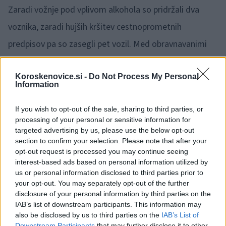
Zaradi vožnje pod vplivom alkohola so pridržali dva
voznika, zaradi hujših kršitev cestnoprometnih
predpisov pa so zasegli pet vozil. Med obravnavanimi
kaznivimi dejanji je bilo 45 tatvin, 13 poškodovanj tuje
Koroskenovice.si -
Do Not Process My Personal
stvari, 12 vlomov, pet povzročitev telesne poškodbe, tri
Information
nasilja v družini, dve drzni tatvini, dve ponarejanji
If you wish to opt-out of the sale, sharing to third parties, or
denarja, eno ponarejanje listin, en rop, ter eno grožnjo.
processing of your personal or sensitive information for
targeted advertising by us, please use the below opt-out
section to confirm your selection. Please note that after your
opt-out request is processed you may continue seeing
interest-based ads based on personal information utilized by
us or personal information disclosed to third parties prior to
Failed to fetch
your opt-out. You may separately opt-out of the further
disclosure of your personal information by third parties on the
IAB’s list of downstream participants. This information may
also be disclosed by us to third parties on the
IAB’s List of
Kategorije:
Črna kronika
Downstream Participants
that may further disclose it to other