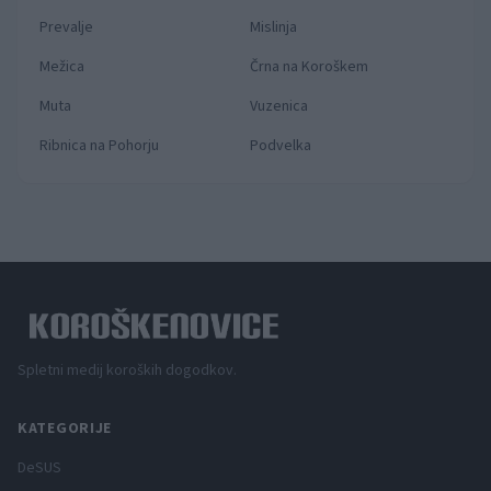
Prevalje
Mislinja
Mežica
Črna na Koroškem
Muta
Vuzenica
Ribnica na Pohorju
Podvelka
Spletni medij koroških dogodkov.
KATEGORIJE
DeSUS