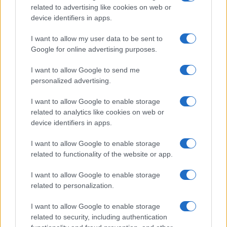
Na bencinskem servisu v
Motorist v Radljah ob Dravi trčil
related to advertising like cookies on web or
Dravogradu zagorel točilni
v ulično svetilko in se hudo
device identifiers in apps.
avtomat, požar pogasili
poškodoval
zaposleni
I want to allow my user data to be sent to
Obvestila
Google for online advertising purposes.
Izklop elektrike: 426. Nadzorništvo Vuzenica - Območje Sv.
⚡
I want to allow Google to send me
Anton na Pohorju
personalized advertising.
pred 20 urami
Izklop elektrike: 425. Nadzorništvo Vuzenica - Območje
⚡
I want to allow Google to enable storage
Vuhred
related to analytics like cookies on web or
pred 20 urami
device identifiers in apps.
Izklop elektrike: 429. Nadzorništvo Ravne - Območje Prevalje
⚡
Prisoje
I want to allow Google to enable storage
pred 20 urami
related to functionality of the website or app.
Izklop elektrike: 424. Nadzorništvo Vuzenica - Območje Orlice
⚡
I want to allow Google to enable storage
pred 20 urami
related to personalization.
Izklop elektrike: 421. Nadzorništvo Ravne - Območje Podkraj
⚡
pred 20 urami
I want to allow Google to enable storage
related to security, including authentication