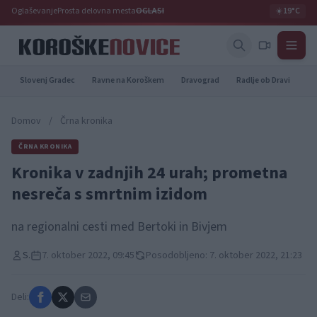
Oglaševanje
Prosta delovna mesta
OGLASI
☀️
19°C
Slovenj Gradec
Ravne na Koroškem
Dravograd
Radlje ob Dravi
Pr
Domov
/
Črna kronika
ČRNA KRONIKA
Kronika v zadnjih 24 urah; prometna
nesreča s smrtnim izidom
na regionalni cesti med Bertoki in Bivjem
S.
7. oktober 2022, 09:45
Posodobljeno: 7. oktober 2022, 21:23
Deli: