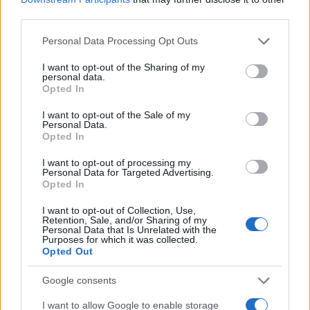
third parties.
kolesar
nesreča
smrt
Ključne besede:
Please note that this website/app uses one or more Google
Personal Data Processing Opt Outs
services and may gather and store information including but
not limited to your visit or usage behaviour. You may click to
I want to opt-out of the Sharing of my
personal data.
grant or deny consent to Google and its third-party tags to
Opted In
Več iz kategorije Črna kronika
use your data for below specified purposes in below Google
consent section.
I want to opt-out of the Sale of my
Personal Data.
Opted In
I want to opt-out of processing my
Personal Data for Targeted Advertising.
Opted In
V zalivu na Pašmanu našli
Na Prevaljah se je huje
I want to opt-out of Collection, Use,
truplo 24-letnega Slovenca
poškodoval voznik e-skiroja
Retention, Sale, and/or Sharing of my
Personal Data that Is Unrelated with the
Purposes for which it was collected.
Opted Out
Google consents
I want to allow Google to enable storage