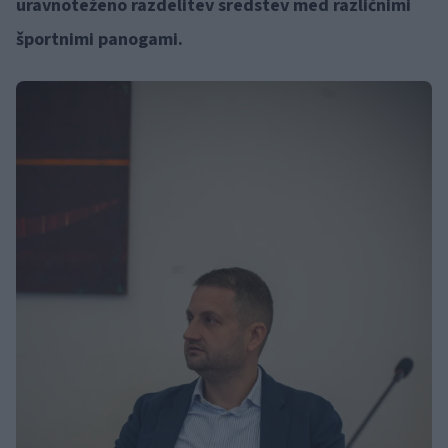
uravnoteženo razdelitev sredstev med različnimi
športnimi panogami.