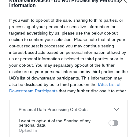
Koroskenovice.si -
Do Not Process My Personal
inkluzivnosti in priznavanju njihovih dosežkov.
Information
If you wish to opt-out of the sale, sharing to third parties, or
Pravilnik podrobneje določa
merila za vrednotenje
processing of your personal or sensitive information for
dosežkov v točkah
, kar omogoča bolj objektivno
targeted advertising by us, please use the below opt-out
section to confirm your selection. Please note that after your
primerjavo rezultatov med različnimi športnimi
opt-out request is processed you may continue seeing
interest-based ads based on personal information utilized by
disciplinami. Uveden je tudi
rok za oddajo vlog – do
us or personal information disclosed to third parties prior to
20. maja tekočega leta
, kar bo pripomoglo k
your opt-out. You may separately opt-out of the further
disclosure of your personal information by third parties on the
preglednejšemu načrtovanju porabe proračunskih
IAB’s list of downstream participants. This information may
sredstev.
also be disclosed by us to third parties on the
IAB’s List of
Downstream Participants
that may further disclose it to other
third parties.
Kot dodatno merilo je uveden element, ki upošteva
Please note that this website/app uses one or more Google
Personal Data Processing Opt Outs
starostno kategorijo športnika
. Ta novost naj bi
services and may gather and store information including but
not limited to your visit or usage behaviour. You may click to
I want to opt-out of the Sharing of my
izboljšala pravičnost sistema ter zagotovila, da se
personal data.
grant or deny consent to Google and its third-party tags to
Opted In
dosežki mlajših in starejših tekmovalcev vrednotijo
use your data for below specified purposes in below Google