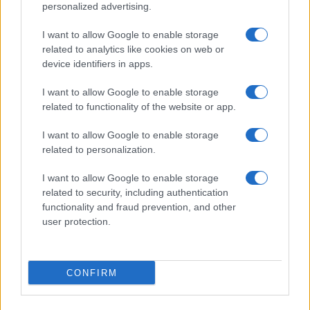
personalized advertising.
Občine:
Slovenj Gradec
I want to allow Google to enable storage
related to analytics like cookies on web or
Kategorije:
Novice
Šport
Novice
Šport
device identifiers in apps.
I want to allow Google to enable storage
Slovenj Gradec
mestni svet
Ključne besede:
related to functionality of the website or app.
mo slovenj gradec
MOSG
nagrajevanje
I want to allow Google to enable storage
related to personalization.
redna seja
športniki
I want to allow Google to enable storage
related to security, including authentication
functionality and fraud prevention, and other
Več iz kraja Slovenj Gradec
user protection.
CONFIRM