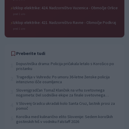
Izklop elektrike: 424. Nadzorništvo Vuzenica - Območje Orlice
⚡
pred 1 uro
Izklop elektrike: 421. Nadzorništvo Ravne - Območje Podkraj
⚡
pred 1 uro
Preberite tudi
Dopustniška drama: Policija pričakala letalo s Korošico po
1
pristanku
Tragedija v Vuhredu: Po umoru 36-letne ženske policija
2
intenzivno išče osumljenca
Slovenjgradčan Tomaž Klančnik na vrhu svetovnega
3
nogometa: Del sodniške ekipe za finale svetovnega
prvenstva
V Slovenj Gradcu ukradali kolo Santa Cruz, lastnik prosi za
4
pomoč
Koroška med kulinarično elito Slovenije: Sedem koroških
5
gostinskih hiš v vodniku Falstaff 2026