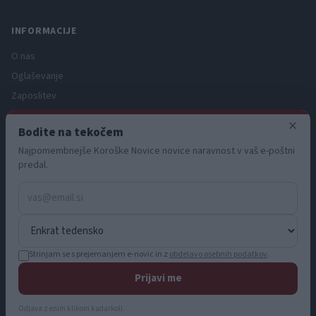
INFORMACIJE
O nas
Oglaševanje
Zaposlitev
Pravno obvestilo
×
Bodite na tekočem
Zasebnost in piškotki
Najpomembnejše Koroške Novice novice naravnost v vaš e-poštni
Storitve
predal.
Naročnine
Pogoji uporabe
Pravila volilne kampanje
Strinjam se s prejemanjem e-novic in z
obdelavo osebnih podatkov
.
Prijavi me
© 2026 KN MEDIA d.o.o. Vse pravice pridržane.
info@koroskenovice.si
Odjava z enim klikom kadarkoli.