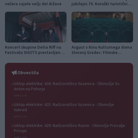
večera zajele večji del države
jubilejni 70. Koroški turistični
teden s kar 70 dogodki
Koncert skupine Delta Riff na
Avgust v Kinu Kulturnega doma
Festivalu SHOTS prestavljen na
Slovenj Gradec: Filmske
jutri
premiere, napete zgodbe in
počitniški kino
Obvestila
Izklop elektrike: 426. Nadzorništvo Vuzenica - Območje Sv.
⚡
Anton na Pohorju
pred 1 uro
Izklop elektrike: 425. Nadzorništvo Vuzenica - Območje
⚡
Vuhred
pred 1 uro
Izklop elektrike: 429. Nadzorništvo Ravne - Območje Prevalje
⚡
Prisoje
pred 1 uro