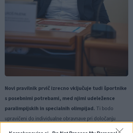
Novi pravilnik prvič izrecno vključuje tudi športnike
s posebnimi potrebami, med njimi udeležence
paralimpijskih in specialnih olimpijad.
Ti bodo
upravičeni do individualne obravnave pri določanju
višine nagrad, kar predstavlja pomemben korak k večji