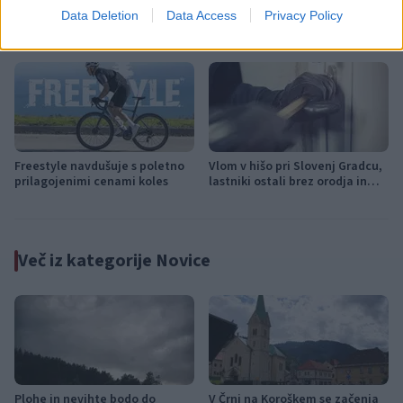
Data Deletion
Data Access
Privacy Policy
Koncert skupine Delta Riff na
Avgust v Kinu Kulturnega doma
Festivalu SHOTS prestavljen na
Slovenj Gradec: Filmske
jutri
premiere, napete zgodbe in
počitniški kino
Freestyle navdušuje s poletno
Vlom v hišo pri Slovenj Gradcu,
prilagojenimi cenami koles
lastniki ostali brez orodja in
modema
Več iz kategorije Novice
Plohe in nevihte bodo do
V Črni na Koroškem se začenja