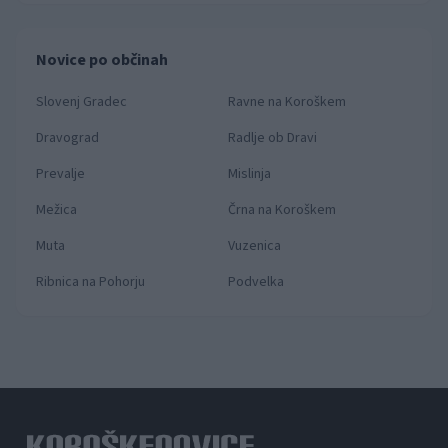
Novice po občinah
Slovenj Gradec
Ravne na Koroškem
Dravograd
Radlje ob Dravi
Prevalje
Mislinja
Mežica
Črna na Koroškem
Muta
Vuzenica
Ribnica na Pohorju
Podvelka