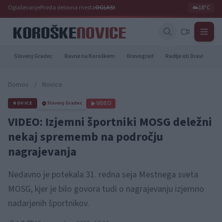
Oglaševanje
Prosta delovna mesta
OGLASI
☁️
18°C
Slovenj Gradec
Ravne na Koroškem
Dravograd
Radlje ob Dravi
Pr
Domov
/
Novice
VIDEO
NOVICE
Slovenj Gradec
VIDEO: Izjemni športniki MOSG deležni
nekaj sprememb na področju
nagrajevanja
Nedavno je potekala 31. redna seja Mestnega sveta
MOSG, kjer je bilo govora tudi o nagrajevanju izjemno
nadarjenih športnikov.