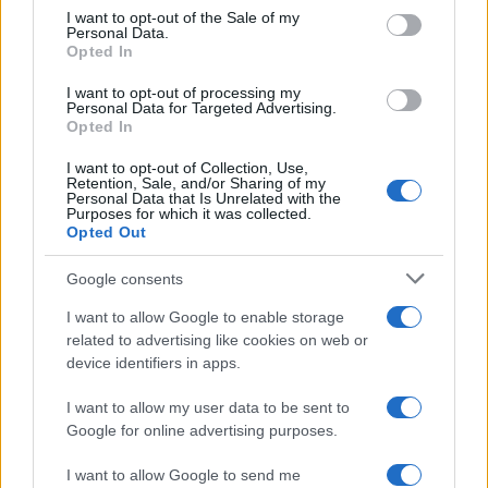
consent section.
I want to opt-out of the Sale of my
skladno z njihovimi razvojnimi obdobji in možnostmi
Personal Data.
Opted In
nastopanja.
I want to opt-out of processing my
Personal Data for Targeted Advertising.
Vir: MOSG
Opted In
I want to opt-out of Collection, Use,
Retention, Sale, and/or Sharing of my
Personal Data that Is Unrelated with the
Purposes for which it was collected.
Opted Out
Opozorilo:
Po 297. členu Kazenskega zakonika je
Google consents
posameznik kazensko odgovoren za javno spodbujanje
I want to allow Google to enable storage
sovraštva, nasilja ali nestrpnosti. Komentarji z žaljivimi,
related to advertising like cookies on web or
rasističnimi, diskriminatornimi ali nezakonitimi vsebinami bodo
device identifiers in apps.
odstranjeni.
Pravila komentiranja →
I want to allow my user data to be sent to
Google for online advertising purposes.
Failed to fetch
I want to allow Google to send me