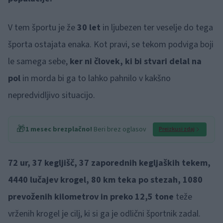
V tem športu je že
30 let
in ljubezen ter veselje do tega
športa ostajata enaka. Kot pravi, se tekom podviga boji
le samega sebe,
ker ni človek, ki bi stvari delal na
pol
in morda bi ga to lahko pahnilo v kakšno
nepredvidljivo situacijo.
🎁
1 mesec brezplačno!
Beri brez oglasov
Preizkusi zdaj
72 ur, 37 kegljišč, 37 zaporednih kegljaških tekem,
4440 lučajev krogel, 80 km teka po stezah, 1080
prevoženih kilometrov in preko 12,5 tone
teže
vrženih krogel je cilj, ki si ga je odlični športnik zadal.