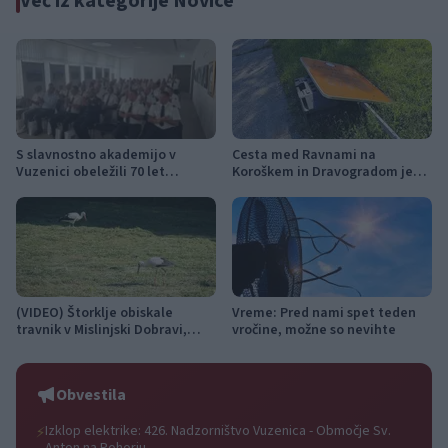
Več iz kategorije Novice
S slavnostno akademijo v
Cesta med Ravnami na
Vuzenici obeležili 70 let
Koroškem in Dravogradom je
Gasilske zveze Dravske doline
predčasno odprta za promet
(VIDEO) Štorklje obiskale
Vreme: Pred nami spet teden
travnik v Mislinjski Dobravi,
vročine, možne so nevihte
Slovenija pa beleži rekordno
leto
Obvestila
Izklop elektrike: 426. Nadzorništvo Vuzenica - Območje Sv.
⚡