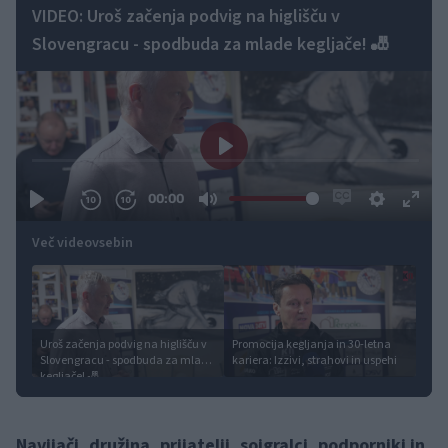
VIDEO: Uroš začenja podvig na higlišču v
Slovengracu - spodbuda za mlade kegljače! 🎳
Več videovsebin
Uroš začenja podvig na higlišču v
Promocija kegljanja in 30-letna
Slovengracu - spodbuda za mlade
kariera: Izzivi, strahovi in uspehi
kegljače! 🎳
Navijači, družina, prijatelji, soigralci, podporniki in