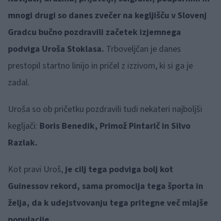
mnogi drugi so danes zvečer na kegljišču v Slovenj
Gradcu bučno pozdravili začetek izjemnega
podviga Uroša Stoklasa.
Trboveljčan je danes
prestopil startno linijo in pričel z izzivom, ki si ga je
zadal.
Uroša so ob pričetku pozdravili tudi nekateri najboljši
kegljači:
Boris Benedik, Primož Pintarič in Silvo
Razlak.
Kot pravi Uroš,
je cilj tega podviga bolj kot
Guinessov rekord, sama promocija tega športa in
želja, da k udejstvovanju tega pritegne več mlajše
populacije.