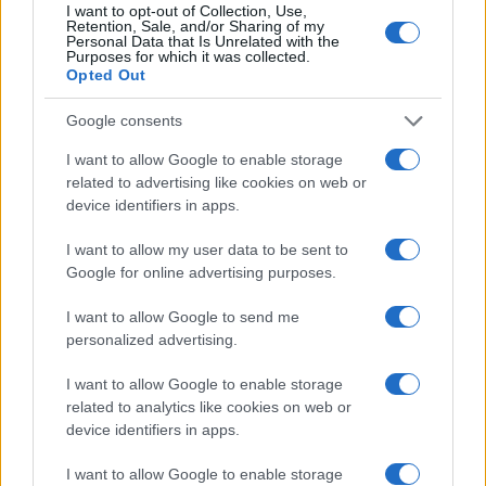
Opozorilo:
Po 297. členu Kazenskega zakonika je
I want to opt-out of Collection, Use,
posameznik kazensko odgovoren za javno spodbujanje
Retention, Sale, and/or Sharing of my
Personal Data that Is Unrelated with the
sovraštva, nasilja ali nestrpnosti. Komentarji z žaljivimi,
Purposes for which it was collected.
rasističnimi, diskriminatornimi ali nezakonitimi vsebinami bodo
Opted Out
odstranjeni.
Pravila komentiranja →
Google consents
I want to allow Google to enable storage
Failed to fetch
related to advertising like cookies on web or
device identifiers in apps.
I want to allow my user data to be sent to
Občine:
Slovenj Gradec
Google for online advertising purposes.
Kategorije:
Novice
Šport
Novice
Šport
I want to allow Google to send me
personalized advertising.
72 ur kegljanja
guinnesov rekord
Ključne besede:
I want to allow Google to enable storage
related to analytics like cookies on web or
kegljanje
slovenije
Uroš Stoklas
device identifiers in apps.
I want to allow Google to enable storage