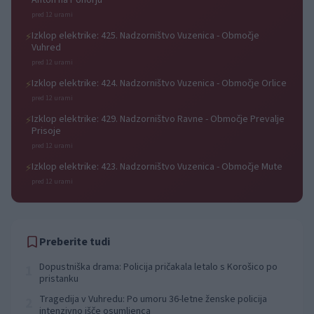
Anton na Pohorju
pred 12 urami
Izklop elektrike: 425. Nadzorništvo Vuzenica - Območje
⚡
Vuhred
pred 12 urami
Izklop elektrike: 424. Nadzorništvo Vuzenica - Območje Orlice
⚡
pred 12 urami
Izklop elektrike: 429. Nadzorništvo Ravne - Območje Prevalje
⚡
Prisoje
pred 12 urami
Izklop elektrike: 423. Nadzorništvo Vuzenica - Območje Mute
⚡
pred 12 urami
Preberite tudi
Dopustniška drama: Policija pričakala letalo s Korošico po
1
pristanku
Tragedija v Vuhredu: Po umoru 36-letne ženske policija
2
intenzivno išče osumljenca