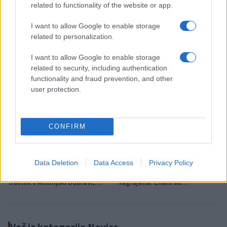
related to functionality of the website or app.
Več iz kraja Slovenj Gradec
I want to allow Google to enable storage
related to personalization.
I want to allow Google to enable storage
related to security, including authentication
functionality and fraud prevention, and other
user protection.
Članska ekipa NK Slovenj
Festival Zebra razglasil
Gradec do zmage proti NK
nagrajence: Tri enakovredne
Šoštanj
nagrade žirije in nagrada
občinstva
CONFIRM
Data Deletion
Data Access
Privacy Policy
(VIDEO) Štorklje obiskale
(FOTO) Kava pri Lourdes trikrat
travnik v Mislinjski Dobravi,
nagrajena: Znani so
Slovenija pa beleži rekordno
zmagovalci festivala SHOTS v
leto
Slovenj Gradcu