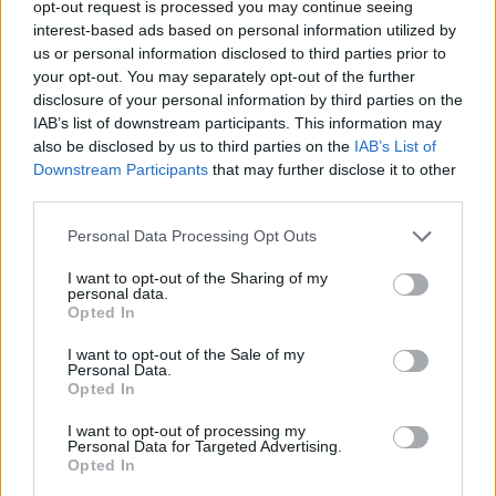
Na spletni strani
https://stoklas.si/
ga lahko, kot
opt-out request is processed you may continue seeing
interest-based ads based on personal information utilized by
obljubljeno, spremljate tudi preko neposrednega
us or personal information disclosed to third parties prior to
prenosa s posameznih prizorišč.
your opt-out. You may separately opt-out of the further
disclosure of your personal information by third parties on the
IAB’s list of downstream participants. This information may
Vso srečo Urošu.
also be disclosed by us to third parties on the
IAB’s List of
Downstream Participants
that may further disclose it to other
third parties.
Fotogalerija
1 / 26
Please note that this website/app uses one or more Google
Personal Data Processing Opt Outs
services and may gather and store information including but
not limited to your visit or usage behaviour. You may click to
I want to opt-out of the Sharing of my
personal data.
grant or deny consent to Google and its third-party tags to
Opted In
use your data for below specified purposes in below Google
consent section.
I want to opt-out of the Sale of my
Personal Data.
Opted In
I want to opt-out of processing my
Personal Data for Targeted Advertising.
Opted In