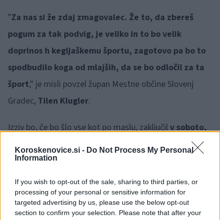
"
Za nas si že zdaj zmagovalec. Že to, da zbereš
pogum za tak podvig, je veliko in to bo velik
doprinos h kegljaškemu športu, zagotovo pa bo to
spodbudilo koga od mlajših, da se bo odločil za ta
šport
," je misli povzel župan Mestne občine Slovenj
Gradec,
Tilen Klugler
.
Izziv bo, če bo šlo vse kot po maslu, zaključil
v soboto,
12. aprila okoli 20. ure v Radljah ob Dravi.
Prav tam,
Koroskenovice.si -
Do Not Process My Personal
Information
kjer je
pred skoraj natanko tremi leti dosegel
Guinnessov rekord v najdaljšem neprekinjenem
If you wish to opt-out of the sale, sharing to third parties, or
processing of your personal or sensitive information for
kegljanju z devetimi keglji, ki je trajalo 24 ur.
targeted advertising by us, please use the below opt-out
section to confirm your selection. Please note that after your