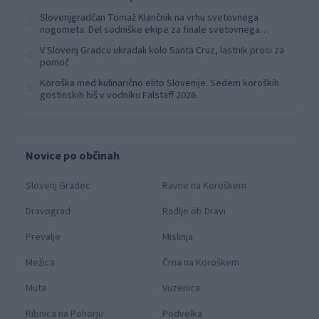
Slovenjgradčan Tomaž Klančnik na vrhu svetovnega
3
nogometa: Del sodniške ekipe za finale svetovnega
prvenstva
V Slovenj Gradcu ukradali kolo Santa Cruz, lastnik prosi za
4
pomoč
Koroška med kulinarično elito Slovenije: Sedem koroških
5
gostinskih hiš v vodniku Falstaff 2026
Novice po občinah
Slovenj Gradec
Ravne na Koroškem
Dravograd
Radlje ob Dravi
Prevalje
Mislinja
Mežica
Črna na Koroškem
Muta
Vuzenica
Ribnica na Pohorju
Podvelka