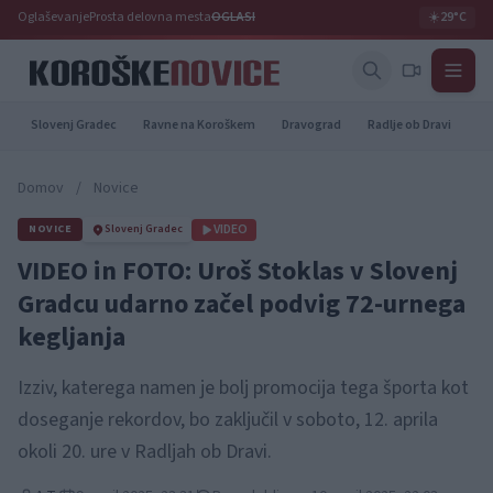
Oglaševanje
Prosta delovna mesta
OGLASI
☀️
29°C
Slovenj Gradec
Ravne na Koroškem
Dravograd
Radlje ob Dravi
Pr
Domov
/
Novice
VIDEO
NOVICE
Slovenj Gradec
VIDEO in FOTO: Uroš Stoklas v Slovenj
Gradcu udarno začel podvig 72-urnega
kegljanja
Izziv, katerega namen je bolj promocija tega športa kot
doseganje rekordov, bo zaključil v soboto, 12. aprila
okoli 20. ure v Radljah ob Dravi.