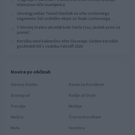
2
intenzivno išče osumljenca
Slovenjgradčan Tomaž Klančnik na vrhu svetovnega
3
nogometa: Del sodniške ekipe za finale svetovnega
prvenstva
V Slovenj Gradcu ukradali kolo Santa Cruz, lastnik prosi za
4
pomoč
Koroška med kulinarično elito Slovenije: Sedem koroških
5
gostinskih hiš v vodniku Falstaff 2026
Novice po občinah
Slovenj Gradec
Ravne na Koroškem
Dravograd
Radlje ob Dravi
Prevalje
Mislinja
Mežica
Črna na Koroškem
Muta
Vuzenica