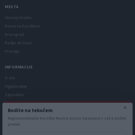
MESTA
Slovenj Gradec
Ravne na Koroškem
Dravograd
Radlje ob Dravi
Prevalje
INFORMACIJE
O nas
Oglaševanje
Zaposlitev
Pravno obvestilo
×
Bodite na tekočem
Zasebnost in piškotki
Najpomembnejše Koroške Novice novice naravnost v vaš e-poštni
Storitve
predal.
Naročnine