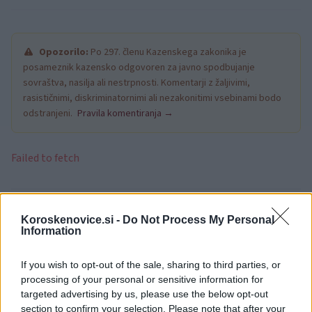
Opozorilo:
Po 297. členu Kazenskega zakonika je
posameznik kazensko odgovoren za javno spodbujanje
sovraštva, nasilja ali nestrpnosti. Komentarji z žaljivimi,
rasističnimi, diskriminatornimi ali nezakonitimi vsebinami bodo
odstranjeni.
Pravila komentiranja →
Failed to fetch
Občine:
Ravne na Koroškem
Koroskenovice.si -
Do Not Process My Personal
Information
Kategorije:
Novice
Šport
Novice
Šport
If you wish to opt-out of the sale, sharing to third parties, or
processing of your personal or sensitive information for
odbojka
ok fužinar
Ključne besede:
targeted advertising by us, please use the below opt-out
section to confirm your selection. Please note that after your