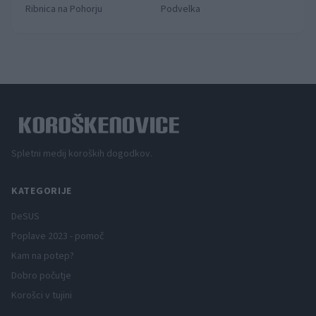
Ribnica na Pohorju
Podvelka
Spletni medij koroških dogodkov.
KATEGORIJE
DeSUS
Poplave 2023 - pomoč
Kam na potep?
Dobro počutje
Korošci v tujini