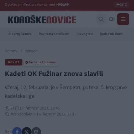
Oglaševanje
Prosta delovna mesta
OGLASI
☁️
29°C
Slovenj Gradec
Ravne na Koroškem
Dravograd
Radlje ob Dravi
Pr
Domov
/
Novice
NOVICE
Ravne na Koroškem
Kadeti OK Fužinar znova slavili
Včeraj, 12. februarja, je v Šempetru potekal 5. krog prve
kadetske lige.
I.H.
13. februar 2023, 12:46
Posodobljeno: 14. februar 2023, 17:13
Deli: