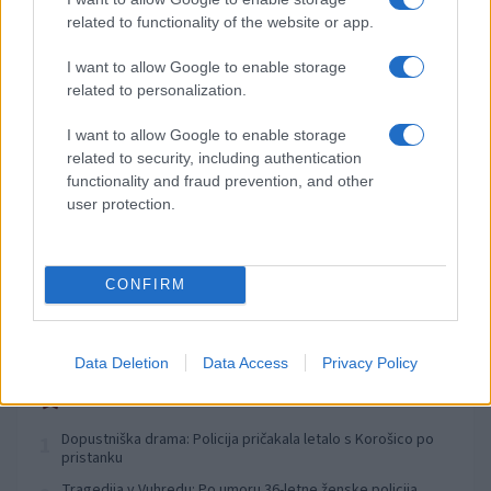
Izklop elektrike: 424. Nadzorništvo Vuzenica - Območje Orlice
related to functionality of the website or app.
⚡
pred 11 urami
I want to allow Google to enable storage
Izklop elektrike: 421. Nadzorništvo Ravne - Območje Podkraj
⚡
related to personalization.
pred 11 urami
Izklop elektrike: 423. Nadzorništvo Vuzenica - Območje Mute
⚡
I want to allow Google to enable storage
related to security, including authentication
pred 11 urami
functionality and fraud prevention, and other
Izklop elektrike: 420. Nadzorništvo Vuzenica - Območje
⚡
user protection.
Spodnja Vižinga, Vas, Št. Janž nad Radljami, Suhi Vrh, Dobrava
pred 11 urami
Izklop elektrike: 422. Nadzorništvo Vuzenica - Območje
⚡
Vuhreda
CONFIRM
pred 11 urami
Data Deletion
Data Access
Privacy Policy
Preberite tudi
Dopustniška drama: Policija pričakala letalo s Korošico po
1
pristanku
Tragedija v Vuhredu: Po umoru 36-letne ženske policija