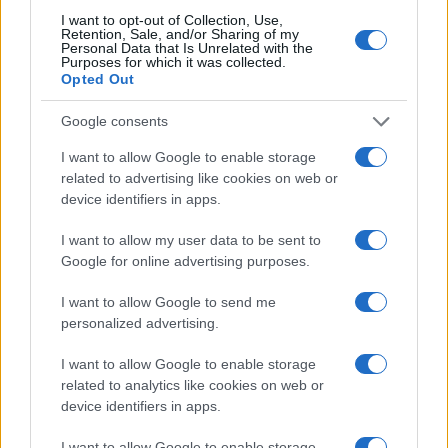
I want to opt-out of Collection, Use,
Več iz kategorije Novice
Retention, Sale, and/or Sharing of my
Personal Data that Is Unrelated with the
Purposes for which it was collected.
Opted Out
Google consents
I want to allow Google to enable storage
related to advertising like cookies on web or
Zaradi vremena se današnja
Freestyle navdušuje s poletno
device identifiers in apps.
otvoritev Vuzeniških dni seli v
prilagojenimi cenami koles
KUC Vuzenica
I want to allow my user data to be sent to
Google for online advertising purposes.
I want to allow Google to send me
personalized advertising.
Vlom v hišo pri Slovenj Gradcu,
Od 11. avgusta popolna zapora
I want to allow Google to enable storage
lastniki ostali brez orodja in
ceste Falorn–Sv. Primož
modema
related to analytics like cookies on web or
device identifiers in apps.
Obvestila
I want to allow Google to enable storage