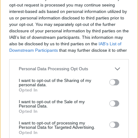
opt-out request is processed you may continue seeing
interest-based ads based on personal information utilized by
us or personal information disclosed to third parties prior to
Več iz kraja Ravne na Koroškem
your opt-out. You may separately opt-out of the further
disclosure of your personal information by third parties on the
IAB’s list of downstream participants. This information may
also be disclosed by us to third parties on the
IAB’s List of
Downstream Participants
that may further disclose it to other
third parties.
Please note that this website/app uses one or more Google
Freestyle navdušuje s poletno
Kovinska ograja po meri: kako
Personal Data Processing Opt Outs
prilagojenimi cenami koles
izbrati material, polnilo in
services and may gather and store information including but
izvedbo
not limited to your visit or usage behaviour. You may click to
I want to opt-out of the Sharing of my
personal data.
grant or deny consent to Google and its third-party tags to
Opted In
use your data for below specified purposes in below Google
consent section.
I want to opt-out of the Sale of my
Personal Data.
Opted In
Koroške reke so opazno upadle,
Z vlakom po Koroški: Manj
zadnja dva tedna skoraj brez
gneče, več udobja
I want to opt-out of processing my
Personal Data for Targeted Advertising.
dežja
Opted In