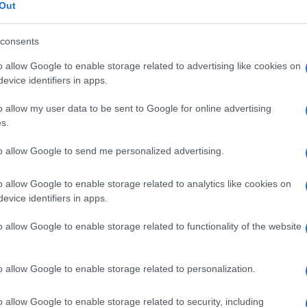
Out
Preizk
consents
o allow Google to enable storage related to advertising like cookies on
e za omogočene priprave, ekipi Power za šotor ter vse
evice identifiers in apps.
oroškega juda
," so zapisali na strani Judo Koroška.
o allow my user data to be sent to Google for online advertising
s.
to allow Google to send me personalized advertising.
o allow Google to enable storage related to analytics like cookies on
evice identifiers in apps.
o allow Google to enable storage related to functionality of the website
o allow Google to enable storage related to personalization.
o allow Google to enable storage related to security, including