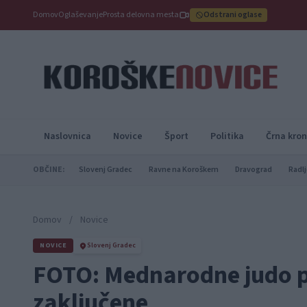
Domov
Oglaševanje
Prosta delovna mesta
Odstrani oglase
Naslovnica
Novice
Šport
Politika
Črna kron
OBČINE:
Slovenj Gradec
Ravne na Koroškem
Dravograd
Radlj
Domov
/
Novice
NOVICE
Slovenj Gradec
FOTO: Mednarodne judo p
zaključene