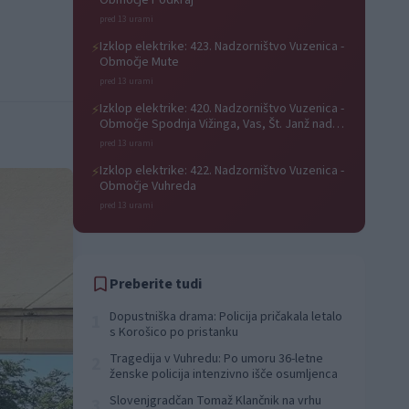
Območje Podkraj
pred 13 urami
Izklop elektrike: 423. Nadzorništvo Vuzenica -
⚡
Območje Mute
pred 13 urami
Izklop elektrike: 420. Nadzorništvo Vuzenica -
⚡
Območje Spodnja Vižinga, Vas, Št. Janž nad
Radljami, Suhi Vrh, Dobrava
pred 13 urami
Izklop elektrike: 422. Nadzorništvo Vuzenica -
⚡
Območje Vuhreda
pred 13 urami
Preberite tudi
Dopustniška drama: Policija pričakala letalo
1
s Korošico po pristanku
Tragedija v Vuhredu: Po umoru 36-letne
2
ženske policija intenzivno išče osumljenca
Slovenjgradčan Tomaž Klančnik na vrhu
3