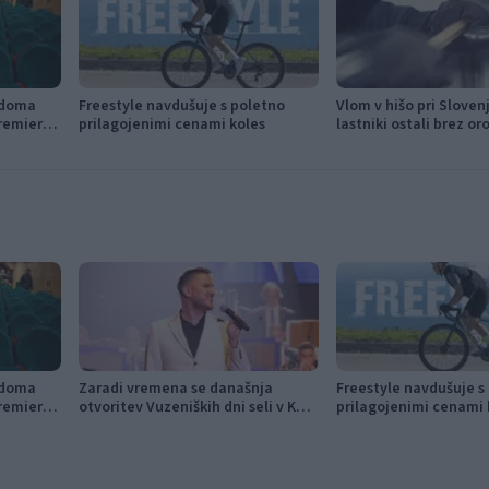
 doma
Freestyle navdušuje s poletno
Vlom v hišo pri Sloven
remiere,
prilagojenimi cenami koles
lastniki ostali brez or
ki kino
modema
 doma
Zaradi vremena se današnja
Freestyle navdušuje s
remiere,
otvoritev Vuzeniških dni seli v KUC
prilagojenimi cenami 
ki kino
Vuzenica