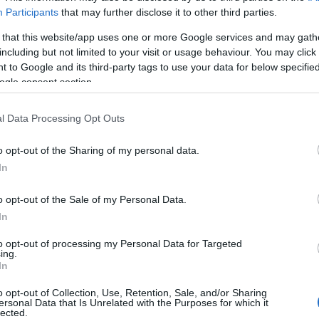
Foto:
Participants
that may further disclose it to other third parties.
 that this website/app uses one or more Google services and may gath
rtnic in športnikov iz desetih držav.
Med njimi sta bili tud
including but not limited to your visit or usage behaviour. You may click 
la zadnji sklop priprav pred nastopom na EYOF-u, ki bo kone
 to Google and its third-party tags to use your data for below specifi
ogle consent section.
ladinska reprezentanca, ki se pripravlja na evropsko prvenst
l Data Processing Opt Outs
o opt-out of the Sharing of my personal data.
In
jstri in taekwondoisti iz ekipe Barada Team.
o opt-out of the Sale of my Personal Data.
c, Tilen Klugler in bil navdušen nad njihovim delom in
In
to opt-out of processing my Personal Data for Targeted
ing.
In
i naravi
Kop
ter preizkusili številne aktivnosti, ki jih ponuja G
o opt-out of Collection, Use, Retention, Sale, and/or Sharing
nalinskega parka.
ersonal Data that Is Unrelated with the Purposes for which it
lected.