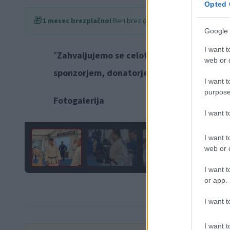
Opted 
🎁
1 mesec brezplačno!
Beri brez oglasov
Google 
I want t
"
Zahvaljujemo se celotnemu kolektivu Kop
web or d
sponzorjem, donatorjem in podpornikom K
I want t
purpose
Fotogalerija
I want 
I want t
web or d
I want t
or app.
I want t
I want t