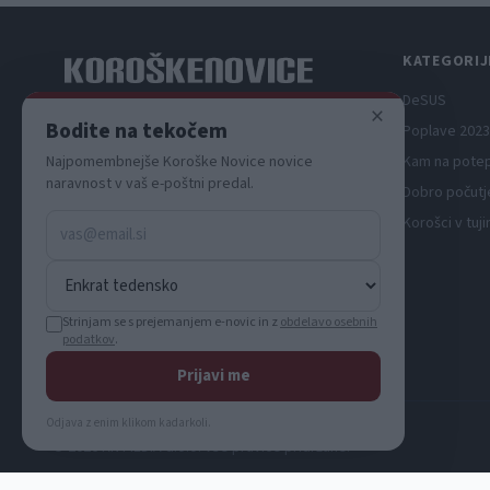
KATEGORIJ
DeSUS
×
Spletni medij koroških dogodkov.
Bodite na tekočem
Poplave 2023
Najpomembnejše Koroške Novice novice
Kam na pote
naravnost v vaš e-poštni predal.
Dobro počutj
Korošci v tuji
Strinjam se s prejemanjem e-novic in z
obdelavo osebnih
podatkov
.
Prijavi me
Odjava z enim klikom kadarkoli.
© 2026 KN MEDIA d.o.o. Vse pravice pridržane.