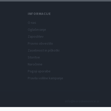
INFORMACIJE
O nas
Oglaševanje
Zaposlitev
Pravno obvestilo
Zasebnost in piškotki
Storitve
Naročnine
Pogoji uporabe
Pravila volilne kampanje
info@koroskenovice.si