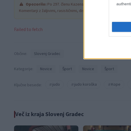
authenti
Opozorilo:
Po 297. členu Kazenskega zakonika je posamezni
Komentarji z žaljivimi, rasističnimi, diskriminatornimi ali nezako
Failed to fetch
Občine:
Slovenj Gradec
Kategorije:
Novice
Šport
Novice
Šport
judo
judo koroška
Kope
Ključne besede:
Več iz kraja Slovenj Gradec