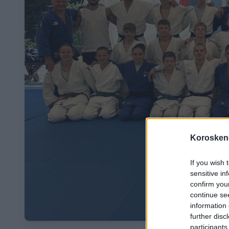
Koroskeno
If you wish 
sensitive in
confirm you
continue se
information 
further disc
participants