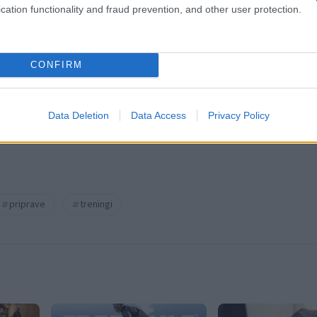
cation functionality and fraud prevention, and other user protection.
k kazensko odgovoren za javno spodbujanje sovraštva, nasilja ali nestrpno
nitimi vsebinami bodo odstranjeni.
Pravila komentiranja →
CONFIRM
Data Deletion
Data Access
Privacy Policy
priprave
treningi