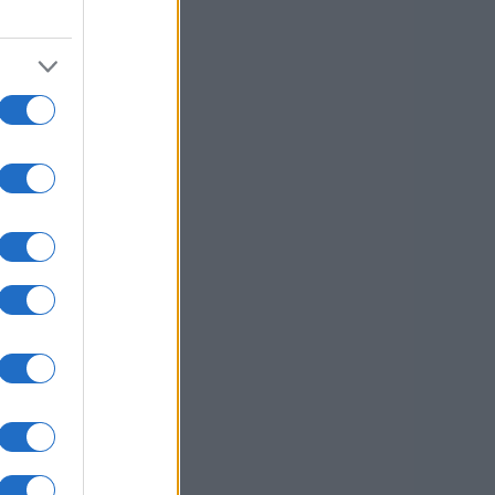
usi zdaj
m
1 / 48