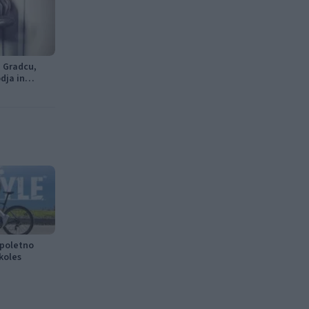
j Gradcu,
odja in
 poletno
koles