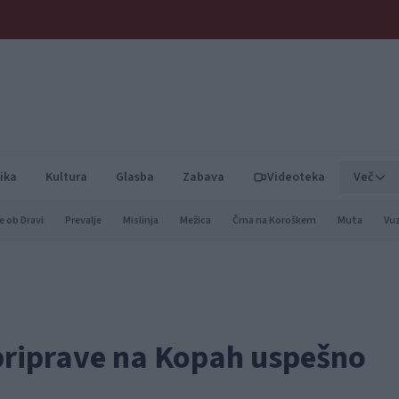
ika
Kultura
Glasba
Zabava
Videoteka
Več
e ob Dravi
Prevalje
Mislinja
Mežica
Črna na Koroškem
Muta
Vu
riprave na Kopah uspešno