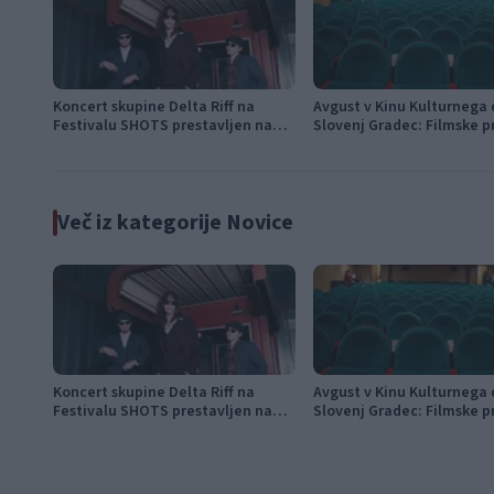
Koncert skupine Delta Riff na
Avgust v Kinu Kulturnega
Festivalu SHOTS prestavljen na
Slovenj Gradec: Filmske p
jutri
napete zgodbe in počitniš
Več iz kategorije Novice
Koncert skupine Delta Riff na
Avgust v Kinu Kulturnega
Festivalu SHOTS prestavljen na
Slovenj Gradec: Filmske p
jutri
napete zgodbe in počitniš