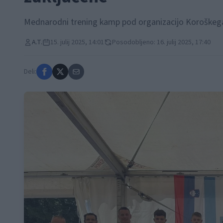
Mednarodni trening kamp pod organizacijo Koroškega ju
A.T.
15. julij 2025, 14:01
Posodobljeno: 16. julij 2025, 17:40
Deli: