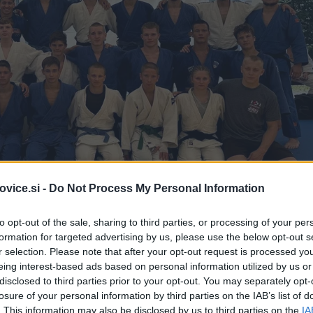
vice.si -
Do Not Process My Personal Information
to opt-out of the sale, sharing to third parties, or processing of your per
formation for targeted advertising by us, please use the below opt-out s
r selection. Please note that after your opt-out request is processed y
eing interest-based ads based on personal information utilized by us or
disclosed to third parties prior to your opt-out. You may separately opt-
losure of your personal information by third parties on the IAB’s list of
. This information may also be disclosed by us to third parties on the
IA