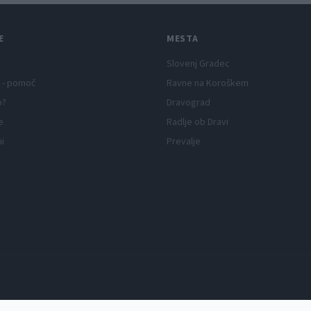
E
MESTA
Slovenj Gradec
 - pomoč
Ravne na Koroškem
p?
Dravograd
e
Radlje ob Dravi
ni
Prevalje