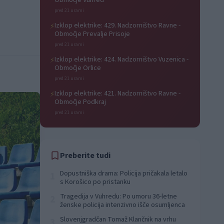
Območje Vuhred
pred 21 urami
Izklop elektrike: 429. Nadzorništvo Ravne -
⚡
Območje Prevalje Prisoje
pred 21 urami
Izklop elektrike: 424. Nadzorništvo Vuzenica -
⚡
Območje Orlice
pred 21 urami
Izklop elektrike: 421. Nadzorništvo Ravne -
⚡
Območje Podkraj
pred 21 urami
Preberite tudi
Dopustniška drama: Policija pričakala letalo
1
s Korošico po pristanku
Tragedija v Vuhredu: Po umoru 36-letne
2
ženske policija intenzivno išče osumljenca
Slovenjgradčan Tomaž Klančnik na vrhu
3