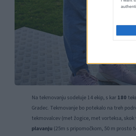
authenti
Na tekmovanju sodeluje 14 ekip, s kar
180
tek
Gradec. Tekmovanje bo potekalo na treh področ
tekmovalcev (met žogice, met vorteksa, skok v 
plavanju
(25m s pripomočkom, 50 m prosto te