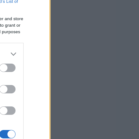
B’s List of
er and store
to grant or
ed purposes