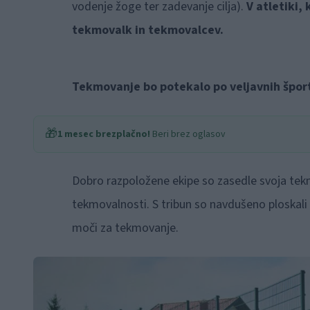
vodenje žoge ter zadevanje cilja).
V atletiki, 
tekmovalk in tekmovalcev.
Tekmovanje bo potekalo po veljavnih športn
🎁
1 mesec brezplačno!
Beri brez oglasov
Dobro razpoložene ekipe so zasedle svoja tek
tekmovalnosti. S tribun so navdušeno ploskali 
moči za tekmovanje.