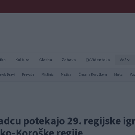
ika
Kultura
Glasba
Zabava
Videoteka
Več
e ob Dravi
Prevalje
Mislinja
Mežica
Črna na Koroškem
Muta
Vu
dcu potekajo 29. regijske ig
sko-Koroške regije