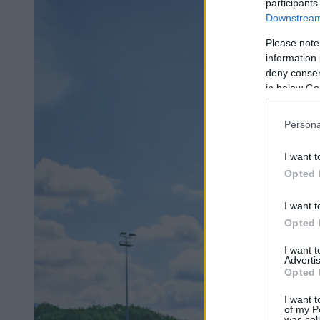
participants
Downstream 
Please note
information 
deny consent
in below Go
Persona
I want t
Opted 
I want t
Opted 
I want 
Advertis
Opted 
I want t
of my P
was col