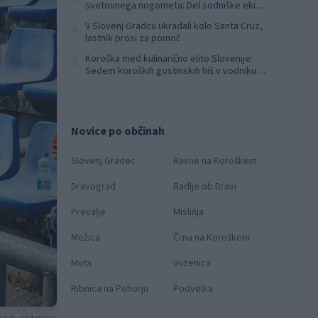
svetovnega nogometa: Del sodniške ekipe
za finale svetovnega prvenstva
V Slovenj Gradcu ukradali kolo Santa Cruz,
4
lastnik prosi za pomoč
Koroška med kulinarično elito Slovenije:
5
Sedem koroških gostinskih hiš v vodniku
Falstaff 2026
Novice po občinah
Slovenj Gradec
Ravne na Koroškem
Dravograd
Radlje ob Dravi
Prevalje
Mislinja
Mežica
Črna na Koroškem
Muta
Vuzenica
Ribnica na Pohorju
Podvelka