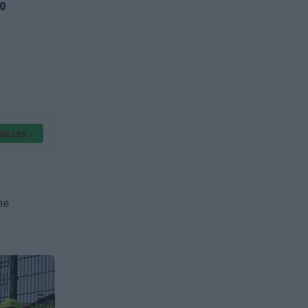
30
usi zdaj
ne