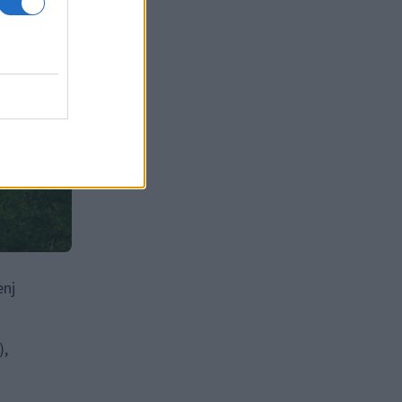
enj
),