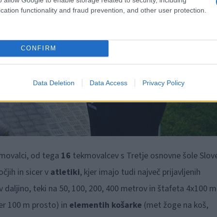
cation functionality and fraud prevention, and other user protection.
CONFIRM
Data Deletion
Data Access
Privacy Policy
movalci, od tega
16
tekmovalcev s Tretje osnovne šole Slov
jih in sicer v
atletiki
, kjer imajo tudi največ prijavljenih
daljino, teki na 50, 100, 200, 400 metrov in štafeta 4x100 m
r 100 m prosto) in
elementih košarke
(met žoge na koš,