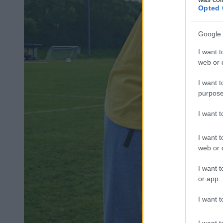
Opted 
Google 
I want t
web or d
I want t
purpose
I want 
I want t
web or d
I want t
or app.
I want t
I want t