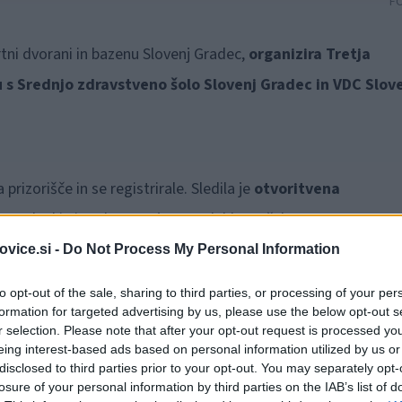
F
rtni dvorani in bazenu Slovenj Gradec,
organizira Tretja
 s Srednjo zdravstveno šolo Slovenj Gradec in VDC Slov
 prizorišče in se registrirale. Sledila je
otvoritvena
e vseh ekip in tekmovanja so se lahko začela.
Tekmovalni d
ja pa so najboljšim podelili medalje. Medalje je podeljevala
vice.si -
Do Not Process My Personal Information
evilnih medalj, sicer športnica
Atletskega kluba Slovenj
to opt-out of the sale, sharing to third parties, or processing of your per
formation for targeted advertising by us, please use the below opt-out s
r selection. Please note that after your opt-out request is processed y
eing interest-based ads based on personal information utilized by us or
disclosed to third parties prior to your opt-out. You may separately opt-
losure of your personal information by third parties on the IAB’s list of