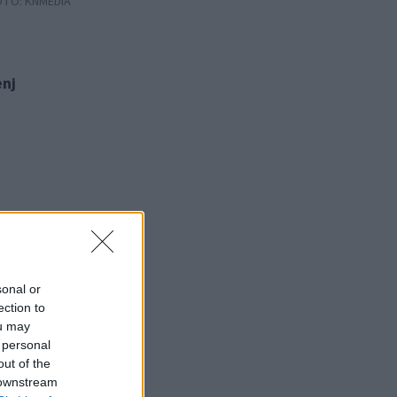
OTO:
KNMEDIA
enj
el
sonal or
ection to
ou may
 personal
out of the
 downstream