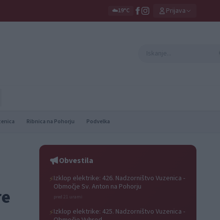
Prijava
☁️
19°C
zenica
Ribnica na Pohorju
Podvelka
Obvestila
Izklop elektrike: 426. Nadzorništvo Vuzenica -
⚡
Območje Sv. Anton na Pohorju
re
pred 21 urami
Izklop elektrike: 425. Nadzorništvo Vuzenica -
⚡