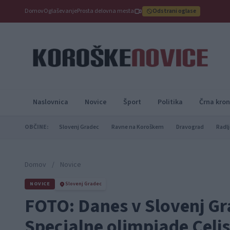
Domov
Oglaševanje
Prosta delovna mesta
Odstrani oglase
Naslovnica
Novice
Šport
Politika
Črna kron
OBČINE:
Slovenj Gradec
Ravne na Koroškem
Dravograd
Radlj
Domov
/
Novice
NOVICE
Slovenj Gradec
FOTO: Danes v Slovenj Gra
Specialne olimpiade Celj