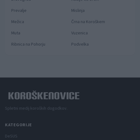
Prevalje
Mislinja
Mežica
Črna na Koroškem
Muta
Vuzenica
Ribnica na Pohorju
Podvelka
Spletni medij koroških dogodkov.
KATEGORIJE
DeSUS