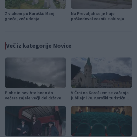
Z vlakom po Koroški: Manj
Na Prevaljah se je huje
gneče, več udobja
poškodoval voznik e-skiroja
Več iz kategorije Novice
Plohe in nevihte bodo do
V Črni na Koroškem se začenja
večera zajele večji del države
jubilejni 70. Koroški turistični
teden s kar 70 dogodki