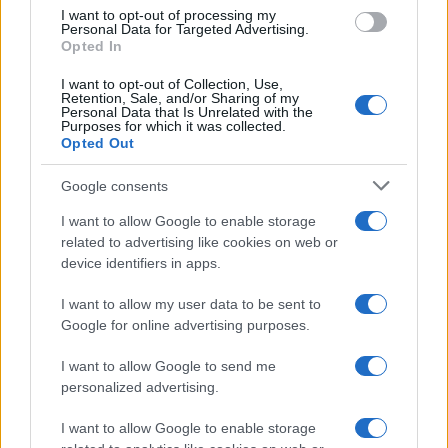
I want to opt-out of processing my
Personal Data for Targeted Advertising.
Opted In
I want to opt-out of Collection, Use,
Retention, Sale, and/or Sharing of my
Opozorilo:
Po 297. členu Kazenskega zakonika je
Personal Data that Is Unrelated with the
Purposes for which it was collected.
posameznik kazensko odgovoren za javno spodbujanje
Opted Out
sovraštva, nasilja ali nestrpnosti. Komentarji z žaljivimi,
rasističnimi, diskriminatornimi ali nezakonitimi vsebinami bodo
Google consents
odstranjeni.
Pravila komentiranja →
I want to allow Google to enable storage
related to advertising like cookies on web or
Failed to fetch
device identifiers in apps.
I want to allow my user data to be sent to
Google for online advertising purposes.
Občine:
Prevalje
I want to allow Google to send me
personalized advertising.
Kategorije:
Novice
Glasba
I want to allow Google to enable storage