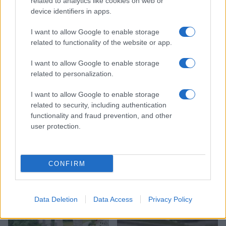
related to analytics like cookies on web or
Prevalje
helena buhvald
Ključne besede:
device identifiers in apps.
mopz vres
pevsko tekmovanje
zlata plaketa
I want to allow Google to enable storage
Zlatna lipa tuhlja
related to functionality of the website or app.
I want to allow Google to enable storage
related to personalization.
Več iz kraja Prevalje
I want to allow Google to enable storage
related to security, including authentication
functionality and fraud prevention, and other
user protection.
CONFIRM
Freestyle navdušuje s poletno
Kovinska ograja po meri: kako
prilagojenimi cenami koles
izbrati material, polnilo in
izvedbo
Data Deletion
Data Access
Privacy Policy