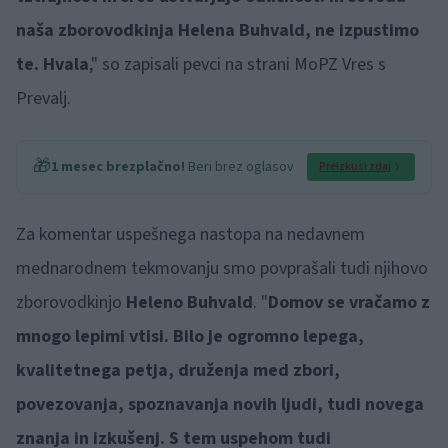
naša zborovodkinja Helena Buhvald, ne izpustimo
te. Hvala
," so zapisali pevci na strani MoPZ Vres s
Prevalj.
🎁
1 mesec brezplačno!
Beri brez oglasov
Preizkusi zdaj
Za komentar uspešnega nastopa na nedavnem
mednarodnem tekmovanju smo povprašali tudi njihovo
zborovodkinjo
Heleno Buhvald
. "
Domov se vračamo z
mnogo lepimi vtisi. Bilo je ogromno lepega,
kvalitetnega petja, druženja med zbori,
povezovanja, spoznavanja novih ljudi, tudi novega
znanja in izkušenj. S tem uspehom tudi