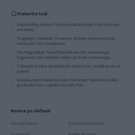
Preberite tudi
Dopustniška drama: Policija pričakala letalo s Korošico po
1
pristanku
Tragedija v Vuhredu: Po umoru 36-letne ženske policija
2
intenzivno išče osumljenca
Slovenjgradčan Tomaž Klančnik na vrhu svetovnega
3
nogometa: Del sodniške ekipe za finale svetovnega
prvenstva
V Slovenj Gradcu ukradali kolo Santa Cruz, lastnik prosi za
4
pomoč
Koroška med kulinarično elito Slovenije: Sedem koroških
5
gostinskih hiš v vodniku Falstaff 2026
Novice po občinah
Slovenj Gradec
Ravne na Koroškem
Dravograd
Radlje ob Dravi