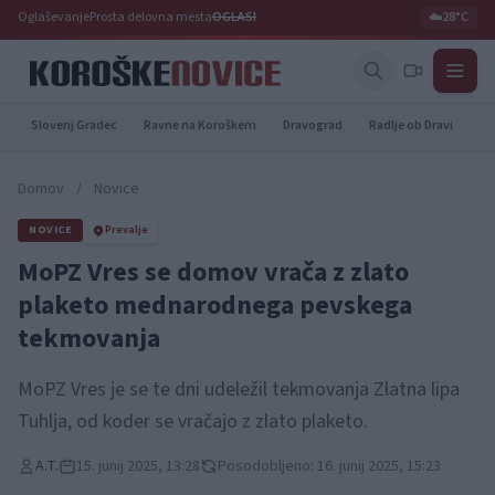
Oglaševanje
Prosta delovna mesta
OGLASI
☁️
28°C
Slovenj Gradec
Ravne na Koroškem
Dravograd
Radlje ob Dravi
Pr
Domov
/
Novice
NOVICE
Prevalje
MoPZ Vres se domov vrača z zlato
plaketo mednarodnega pevskega
tekmovanja
MoPZ Vres je se te dni udeležil tekmovanja Zlatna lipa
Tuhlja, od koder se vračajo z zlato plaketo.
A.T.
15. junij 2025, 13:28
Posodobljeno: 16. junij 2025, 15:23