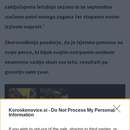
zaključujemo letošnjo sezono in se septembra
vračamo polni novega zagona ter stopamo novim
izzivom naproti.
"
Zborovodkinja poudarja, da je izjemno ponosna na
svoje pevce, ki kljub svojim natrpanim urnikom
neumorno vadijo skozi vso leto, rezultati pa
govorijo sami zase.
1 / 2
Koroskenovice.si -
Do Not Process My Personal
Information
Tekom vaj in številnih ur petja so na pripravah na
If you wish to opt-out of the sale, sharing to third parties, or