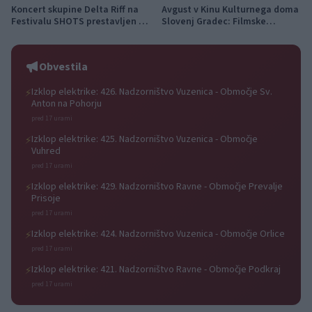
Koncert skupine Delta Riff na
Avgust v Kinu Kulturnega doma
Festivalu SHOTS prestavljen na
Slovenj Gradec: Filmske
jutri
premiere, napete zgodbe in
počitniški kino
Obvestila
Izklop elektrike: 426. Nadzorništvo Vuzenica - Območje Sv.
⚡
Anton na Pohorju
pred 17 urami
Izklop elektrike: 425. Nadzorništvo Vuzenica - Območje
⚡
Vuhred
pred 17 urami
Izklop elektrike: 429. Nadzorništvo Ravne - Območje Prevalje
⚡
Prisoje
pred 17 urami
Izklop elektrike: 424. Nadzorništvo Vuzenica - Območje Orlice
⚡
pred 17 urami
Izklop elektrike: 421. Nadzorništvo Ravne - Območje Podkraj
⚡
pred 17 urami