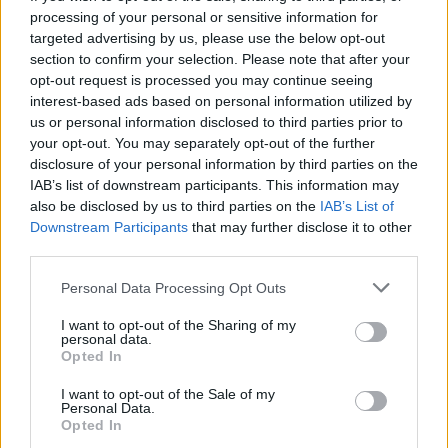
tekmovanje gostili tudi
enega najboljših slovenskih
processing of your personal or sensitive information for
targeted advertising by us, please use the below opt-out
zborovskih dirigentov, Andraža Hauptmana.
section to confirm your selection. Please note that after your
Pomagal jim je v ključni fazi priprav na mednarodno
opt-out request is processed you may continue seeing
interest-based ads based on personal information utilized by
zborovsko tekmovanje Zlatna Lipa Tuhlja. Znanja ni
us or personal information disclosed to third parties prior to
your opt-out. You may separately opt-out of the further
nikoli dovolj in vsak nasvet pripomore k rasti in razvoju
disclosure of your personal information by third parties on the
pevskega zbora kot celote.
IAB’s list of downstream participants. This information may
also be disclosed by us to third parties on the
IAB’s List of
Downstream Participants
that may further disclose it to other
Ubrani moški glasovi pod vodstvom nežne ženske
third parties.
roke vedno znova poskrbijo za kurjo polt, zato so
Please note that this website/app uses one or more Google
Personal Data Processing Opt Outs
vsi njihovi odlični rezulati skoraj samoumevni.
services and may gather and store information including but
not limited to your visit or usage behaviour. You may click to
I want to opt-out of the Sharing of my
personal data.
grant or deny consent to Google and its third-party tags to
Opted In
Iskrene čestitke.
use your data for below specified purposes in below Google
consent section.
I want to opt-out of the Sale of my
Personal Data.
Vir: MoPZ Vres
Opted In